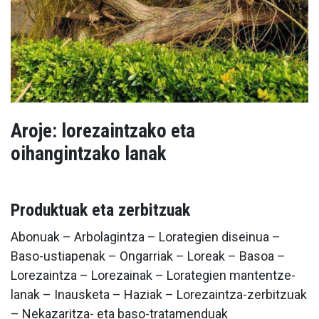
Aroje: lorezaintzako eta
oihangintzako lanak
Produktuak eta zerbitzuak
Abonuak – Arbolagintza – Lorategien diseinua –
Baso-ustiapenak – Ongarriak – Loreak – Basoa –
Lorezaintza – Lorezainak – Lorategien mantentze-
lanak – Inausketa – Haziak – Lorezaintza-zerbitzuak
– Nekazaritza- eta baso-tratamenduak