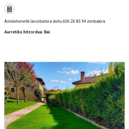
Astelehenetik larunbatera deitu 606 26 85 94 zenbakira
Aurretiko hitzordua: Bai