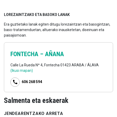
LOREZAINTZAKO ETA BASOKO LANAK
Era guztietako lanak egiten ditugu lorezaintzan eta basogintzan,
baso-tratamenduetan, altuerako inausketetan, diseinuan eta
paisajismoan.
FONTECHA –
AÑANA
Calle La Rueda Nº 4, Fontecha 01423 ARABA / ÁLAVA
(Ikusi mapan)
606 268 594
Salmenta eta eskaerak
JENDEARENTZAKO ARRETA