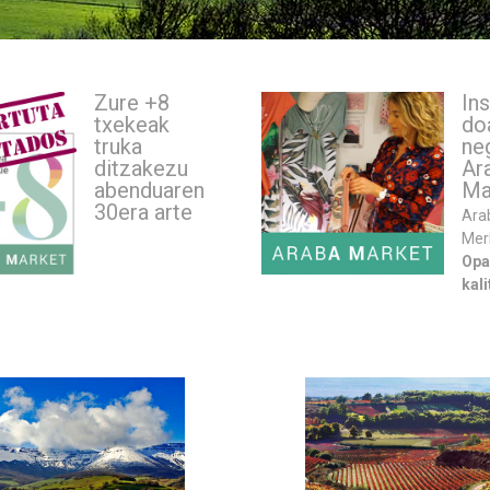
Zure +8
Ins
txekeak
do
truka
ne
ditzakezu
Ar
abenduaren
Ma
30era arte
Ara
Mer
Opar
kal