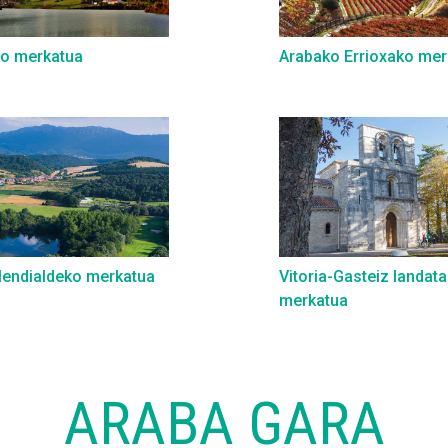
ko merkatua
Arabako Errioxako mer
endialdeko merkatua
Vitoria-Gasteiz landata
merkatua
ARABA GARA