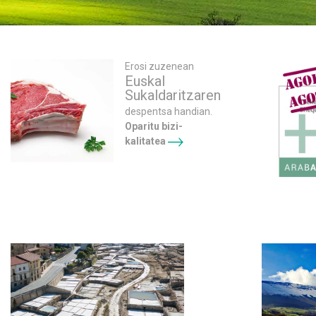
Erosi zuzenean
Euskal
Sukaldaritzaren
despentsa handian.
Oparitu bizi-
kalitatea