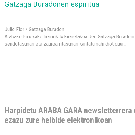
Gatzaga Buradonen espiritua
Julio Flor / Gatzaga Buradon
Arabako Errioxako herririk txikienetakoa den Gatzaga Buradoni 
sendotasunari eta zaurgarritasunari kantatu nahi diot gaur...
Harpidetu ARABA GARA newsletterrera 
ezazu zure helbide elektronikoan