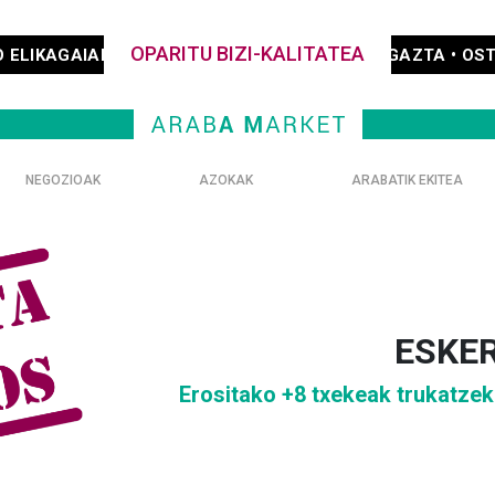
OPARITU BIZI-KALITATEA
NAKO GATZA • IDIAZABAL GAZTA • OSTATUAK • ARABAKO 
NEGOZIOAK
AZOKAK
ARABATIK EKITEA
ESKER
Erositako +8 txekeak trukatze