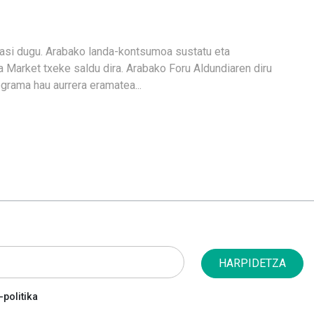
hasi dugu. Arabako landa-kontsumoa sustatu eta
Market txeke saldu dira. Arabako Foru Aldundiaren diru
ograma hau aurrera eramatea...
HARPIDETZA
politika