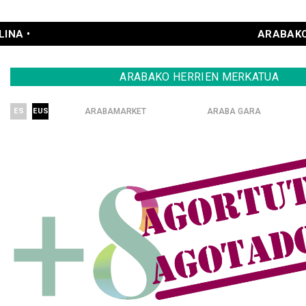
ARABAKO ELIKAGAIAK • AÑA
ARABAKO HERRIEN MERKATUA
ARABAMARKET
ARABA GARA
ES
EUS