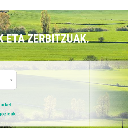
 ETA ZERBITZUAK.
Market
gozioak