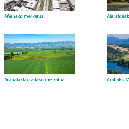
Añanako merkatua
Aiaraldea
Arabako lautadako merkatua
Arabako M