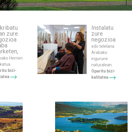
kribatu
Instalatu
an zure
zure
gozioa
negozioa
aba
edo telelana
rketen,
Arabako
bako Herrien
ingurune
katua.
naturalean.
itu bizi-
Oparitu bizi-
itatea
kalitatea