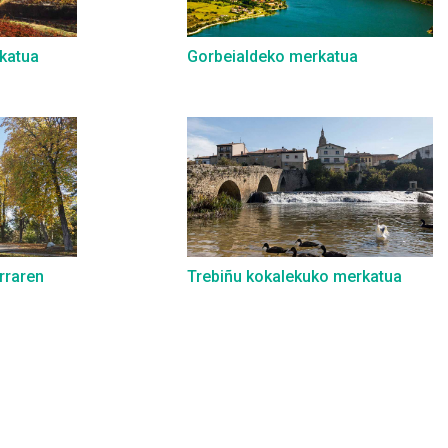
katua
Gorbeialdeko merkatua
rraren
Trebiñu kokalekuko merkatua