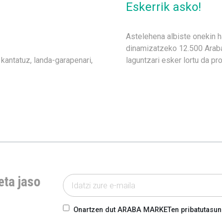
Eskerrik asko!
Astelehena albiste onekin 
dinamizatzeko 12.500 Araba 
kantatuz, landa-garapenari,
laguntzari esker lortu da pr
eta jaso
Onartzen dut ARABA MARKETen pribatutasun-