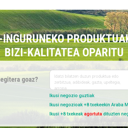
INGURUNEKO PRODUKTUAK
BIZI-KALITATEA OPARITU
Idatzi bilatzen duzun produktua edo
 egitera goaz?
zerbitzua, adibideak; gazta, upeltegia,
arropa…
Ikusi negozio guztiak
Ikusi negozioak +8 txekeekin Araba 
Ikusi +8 txekeak
agortuta
dituzten ne