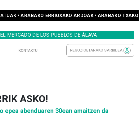
ERRIOXAKO ARDOAK • ARABAKO TXAKOLINA •
EL MERCADO DE LOS PUEBLOS DE ÁLAVA
NEGOZIOETARAKO SARBIDEA
KONTAKTU
RIK ASKO!
ko epea abenduaren 30ean amaitzen da