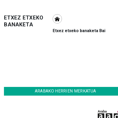
ETXEZ ETXEKO
BANAKETA
Etxez etxeko banaketa Bai
ARABAKO HERRIEN MERKATUA