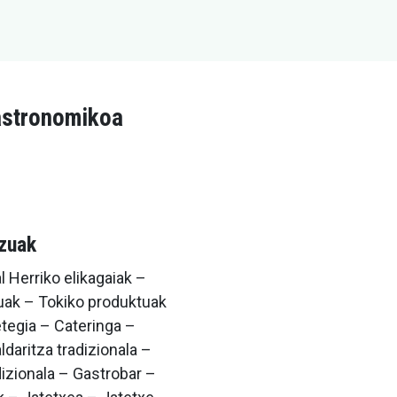
astronomikoa
tzuak
 Herriko elikagaiak –
uak – Tokiko produktuak
tegia – Cateringa –
daritza tradizionala –
dizionala – Gastrobar –