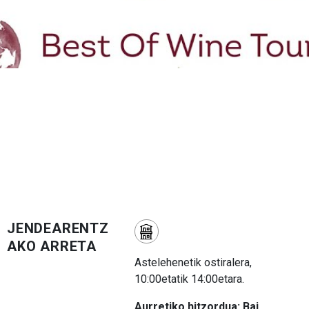
JENDEARENTZ
AKO ARRETA
Astelehenetik ostiralera,
10:00etatik 14:00etara.
Aurretiko hitzordua: Bai