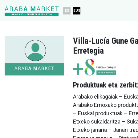
ES
EUS
ARABAKO HERRIEN MERKATUA
Villa-Lucía Gune G
Erretegia
Produktuak eta zerbi
Arabako elikagaiak – Euskal
Arabako Errioxako produkt
– Euskal produktuak – Erre
Etxeko sukaldaritza – Sukal
Etxeko janaria – Janari tra