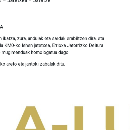
 – Jatetxea – Jatetxe
EA
 ikatza, zura, anduiak eta sardak erabiltzen dira, eta
da KM0-ko lehen jatetxea, Errioxa Jatorrizko Deitura
teko mugimenduak homologatua dago.
o areto eta jantoki zabalak ditu.