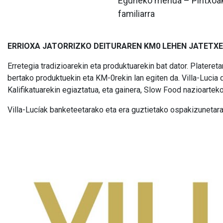
Eguneko menua – Pintxoak
familiarra
ERRIOXA JATORRIZKO DEITURAREN KM0 LEHEN JATETX
Erretegia tradizioarekin eta produktuarekin bat dator. Plateretan
bertako produktuekin eta KM-0rekin lan egiten da. Villa-Lucia 
Kalifikatuarekin egiaztatua, eta gainera, Slow Food nazioar
Villa-Lucíak banketeetarako eta era guztietako ospakizunetarak