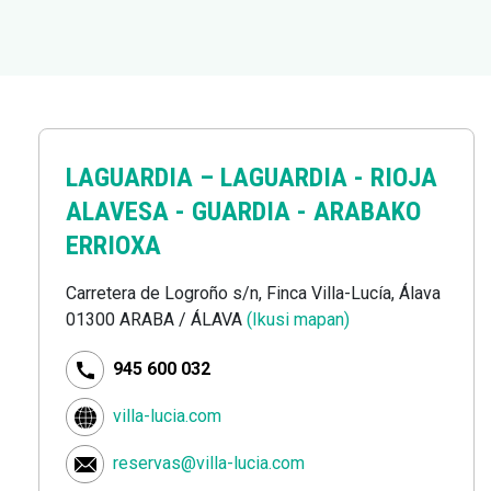
LAGUARDIA –
LAGUARDIA - RIOJA
ALAVESA - GUARDIA - ARABAKO
ERRIOXA
Carretera de Logroño s/n, Finca Villa-Lucía, Álava
01300 ARABA / ÁLAVA
(Ikusi mapan)
945 600 032
villa-lucia.com
reservas@villa-lucia.com