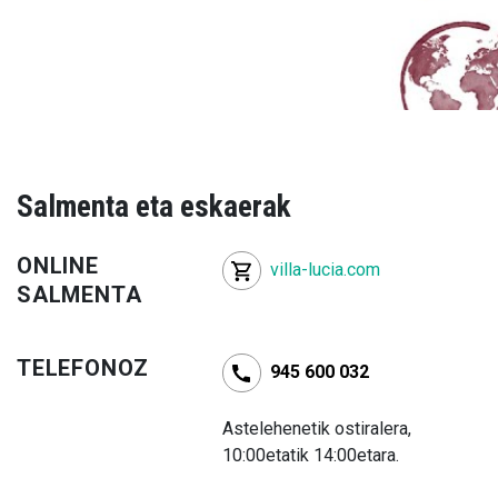
Salmenta eta eskaerak
ONLINE
villa-lucia.com
SALMENTA
TELEFONOZ
945 600 032
Astelehenetik ostiralera,
10:00etatik 14:00etara.