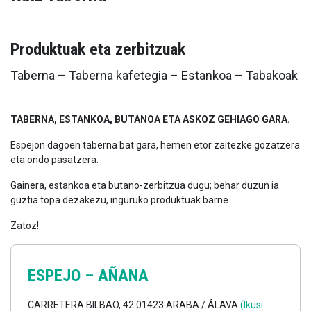
Produktuak eta zerbitzuak
Taberna – Taberna kafetegia – Estankoa – Tabakoak
TABERNA, ESTANKOA, BUTANOA ETA ASKOZ GEHIAGO GARA.
Espejon dagoen taberna bat gara, hemen etor zaitezke gozatzera
eta ondo pasatzera.
Gainera, estankoa eta butano-zerbitzua dugu; behar duzun ia
guztia topa dezakezu, inguruko produktuak barne.
Zatoz!
ESPEJO –
AÑANA
CARRETERA BILBAO, 42 01423 ARABA / ÁLAVA
(Ikusi