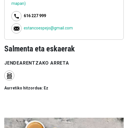
mapan)
616 227 999
estancoespejo@gmail.com
Salmenta eta eskaerak
JENDEARENTZAKO ARRETA
Aurretiko hitzordua: Ez