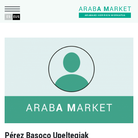
ARABAKO HERRIEN MERKATUA
ES
EUS
Pérez Basoco Upeltegiak