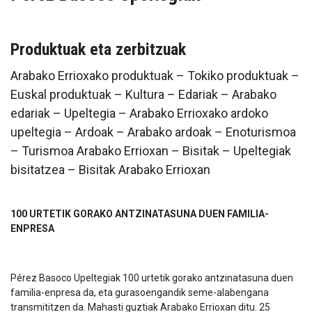
Produktuak eta zerbitzuak
Arabako Errioxako produktuak – Tokiko produktuak –
Euskal produktuak – Kultura – Edariak – Arabako
edariak – Upeltegia – Arabako Errioxako ardoko
upeltegia – Ardoak – Arabako ardoak – Enoturismoa
– Turismoa Arabako Errioxan – Bisitak – Upeltegiak
bisitatzea – Bisitak Arabako Errioxan
100 URTETIK GORAKO ANTZINATASUNA DUEN FAMILIA-
ENPRESA
Pérez Basoco Upeltegiak 100 urtetik gorako antzinatasuna duen
familia-enpresa da, eta gurasoengandik seme-alabengana
transmititzen da. Mahasti guztiak Arabako Errioxan ditu. 25