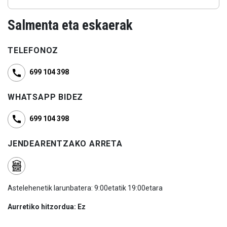
Salmenta eta eskaerak
TELEFONOZ
699 104 398
WHATSAPP BIDEZ
699 104 398
JENDEARENTZAKO ARRETA
Astelehenetik larunbatera: 9:00etatik 19:00etara
Aurretiko hitzordua: Ez