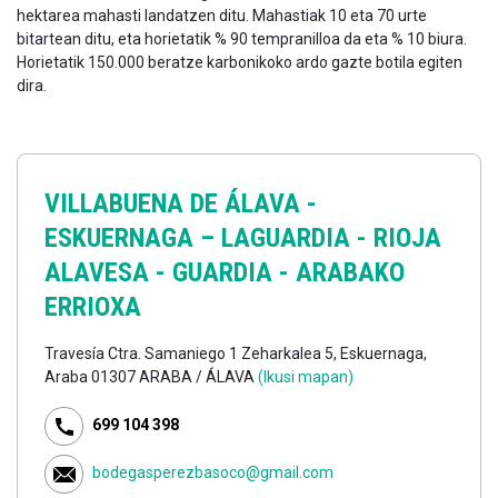
hektarea mahasti landatzen ditu. Mahastiak 10 eta 70 urte
bitartean ditu, eta horietatik % 90 tempranilloa da eta % 10 biura.
Horietatik 150.000 beratze karbonikoko ardo gazte botila egiten
dira.
VILLABUENA DE ÁLAVA -
ESKUERNAGA –
LAGUARDIA - RIOJA
ALAVESA - GUARDIA - ARABAKO
ERRIOXA
Travesía Ctra. Samaniego 1 Zeharkalea 5, Eskuernaga,
Araba 01307 ARABA / ÁLAVA
(Ikusi mapan)
699 104 398
bodegasperezbasoco@gmail.com