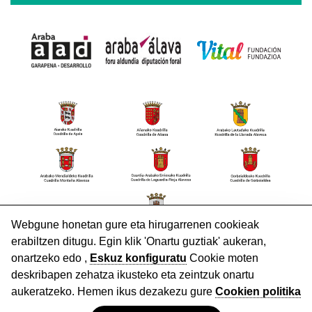
HARREMANETARAKO
Lege Oharra
Pribatutasun politika
Cookieak