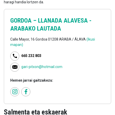
haragi handia lortzen da.
GORDOA –
LLANADA ALAVESA -
ARABAKO LAUTADA
Calle Mayor, 16 Gordoa 01208 ARABA / ÁLAVA
(Ikusi
mapan)
665 232 803
gari-pitxon@hotmail.com
Hemen jarrai gaitzakezu:
Salmenta eta eskaerak