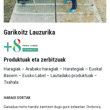
Garikoitz Lauzurika
Produktuak eta zerbitzuak
Haragiak – Arabako haragiak – Harategiak – Euskal
Baserri – Eusko Label – Lautadako produktuak –
Txahala
HARAGI SORTAK
Ganadua mimo handiz zaintzen dugu gure zelaietan. Ondorioz,