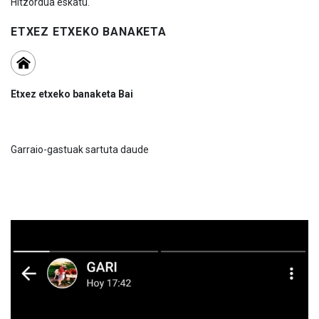
Hitzordua eskatu.
ETXEZ ETXEKO BANAKETA
Etxez etxeko banaketa Bai
Garraio-gastuak sartuta daude