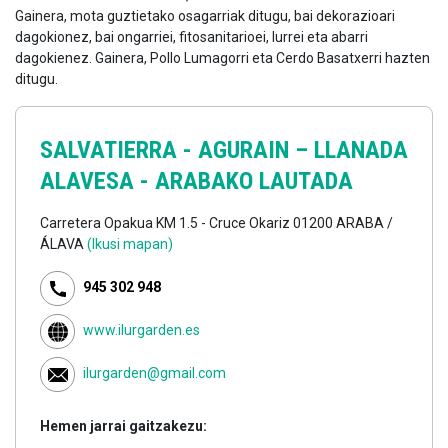
Gainera, mota guztietako osagarriak ditugu, bai dekorazioari
dagokionez, bai ongarriei, fitosanitarioei, lurrei eta abarri
dagokienez. Gainera, Pollo Lumagorri eta Cerdo Basatxerri hazten
ditugu.
SALVATIERRA - AGURAIN –
LLANADA
ALAVESA - ARABAKO LAUTADA
Carretera Opakua KM 1.5 - Cruce Okariz 01200 ARABA /
ÁLAVA
(Ikusi mapan)
945 302 948
www.ilurgarden.es
ilurgarden@gmail.com
Hemen jarrai gaitzakezu: