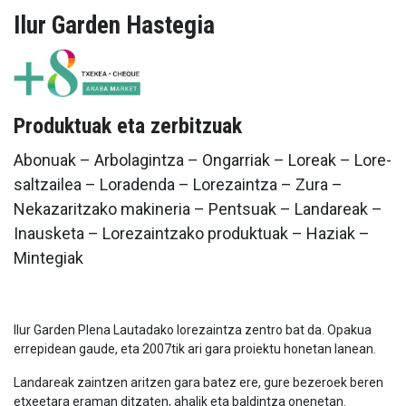
Ilur Garden Hastegia
Produktuak eta zerbitzuak
Abonuak – Arbolagintza – Ongarriak – Loreak – Lore-
saltzailea – Loradenda – Lorezaintza – Zura –
Nekazaritzako makineria – Pentsuak – Landareak –
Inausketa – Lorezaintzako produktuak – Haziak –
Mintegiak
Ilur Garden Plena Lautadako lorezaintza zentro bat da. Opakua
errepidean gaude, eta 2007tik ari gara proiektu honetan lanean.
Landareak zaintzen aritzen gara batez ere, gure bezeroek beren
etxeetara eraman ditzaten, ahalik eta baldintza onenetan.