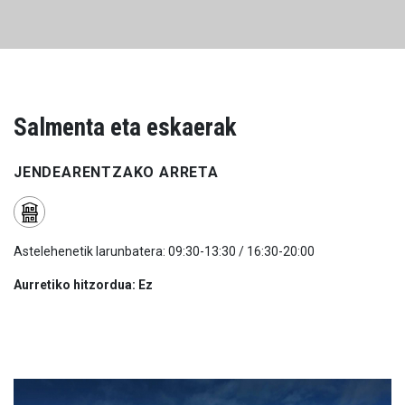
Salmenta eta eskaerak
JENDEARENTZAKO ARRETA
Astelehenetik larunbatera: 09:30-13:30 / 16:30-20:00
Aurretiko hitzordua: Ez