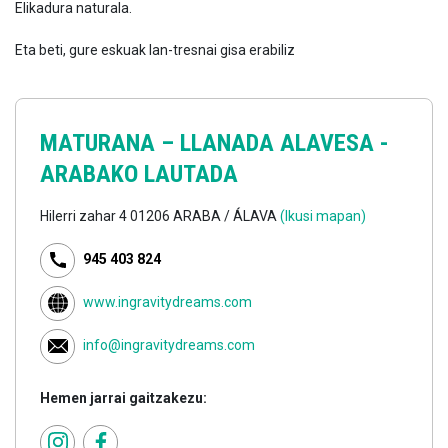
Elikadura naturala.
Eta beti, gure eskuak lan-tresnai gisa erabiliz
MATURANA –
LLANADA ALAVESA -
ARABAKO LAUTADA
Hilerri zahar 4 01206 ARABA / ÁLAVA
(Ikusi mapan)
945 403 824
www.ingravitydreams.com
info@ingravitydreams.com
Hemen jarrai gaitzakezu: