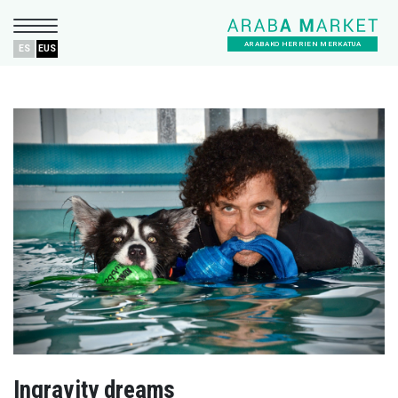
ARABAKO HERRIEN MERKATUA
ES
EUS
Ingravity dreams