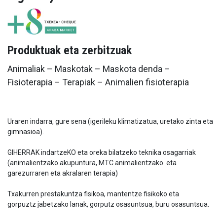
Produktuak eta zerbitzuak
Animaliak – Maskotak – Maskota denda –
Fisioterapia – Terapiak – Animalien fisioterapia
Uraren indarra, gure sena (igerileku klimatizatua, uretako zinta eta
gimnasioa).
GIHERRAK indartzeKO eta oreka bilatzeko teknika osagarriak
(animalientzako akupuntura, MTC animalientzako eta
garezurraren eta akralaren terapia)
Txakurren prestakuntza fisikoa, mantentze fisikoko eta
gorpuztz jabetzako lanak, gorputz osasuntsua, buru osasuntsua.