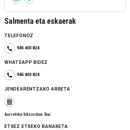
Salmenta eta eskaerak
TELEFONOZ
945 403 824
WHATSAPP BIDEZ
945 403 824
JENDEARENTZAKO ARRETA
Aurretiko hitzordua: Bai
ETXEZ ETXEKO BANAKETA