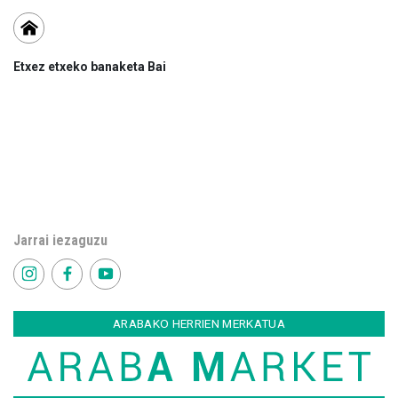
Etxez etxeko banaketa Bai
Jarrai iezaguzu
ARABAKO HERRIEN MERKATUA