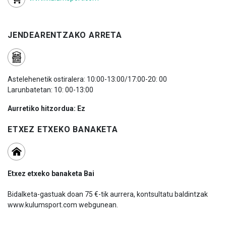
JENDEARENTZAKO ARRETA
Astelehenetik ostiralera: 10:00-13:00/17:00-20: 00
Larunbatetan: 10: 00-13:00
Aurretiko hitzordua: Ez
ETXEZ ETXEKO BANAKETA
Etxez etxeko banaketa Bai
Bidalketa-gastuak doan 75 €-tik aurrera, kontsultatu baldintzak
www.kulumsport.com webgunean.