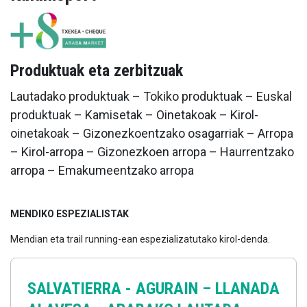
Produktuak eta zerbitzuak
Lautadako produktuak – Tokiko produktuak – Euskal
produktuak – Kamisetak – Oinetakoak – Kirol-
oinetakoak – Gizonezkoentzako osagarriak – Arropa
– Kirol-arropa – Gizonezkoen arropa – Haurrentzako
arropa – Emakumeentzako arropa
MENDIKO ESPEZIALISTAK
Mendian eta trail running-ean espezializatutako kirol-denda.
SALVATIERRA - AGURAIN –
LLANADA