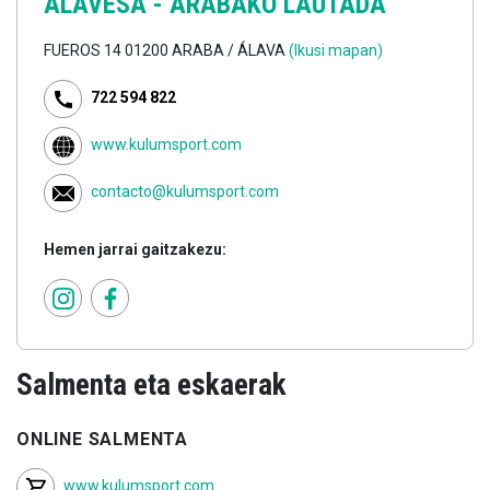
ALAVESA - ARABAKO LAUTADA
FUEROS 14 01200 ARABA / ÁLAVA
(Ikusi mapan)
722 594 822
www.kulumsport.com
contacto@kulumsport.com
Hemen jarrai gaitzakezu:
Salmenta eta eskaerak
ONLINE SALMENTA
www.kulumsport.com