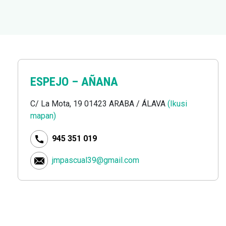
ESPEJO –
AÑANA
C/ La Mota, 19 01423 ARABA / ÁLAVA
(Ikusi
mapan)
945 351 019
jmpascual39@gmail.com