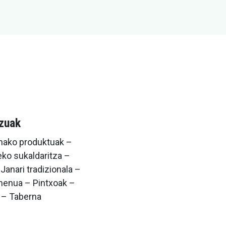
tzuak
nako produktuak –
eko sukaldaritza –
 Janari tradizionala –
menua – Pintxoak –
a – Taberna