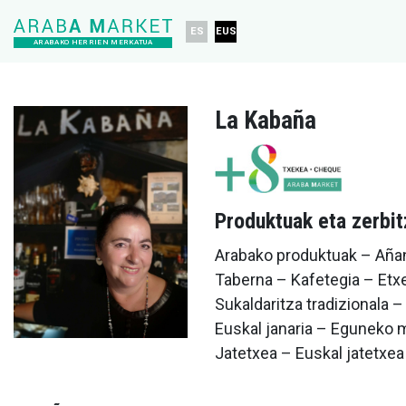
ES
EUS
ARABAKO HERRIEN MERKATUA
La Kabaña
Produktuak eta zerbi
Arabako produktuak – Aña
Taberna – Kafetegia – Etx
Sukaldaritza tradizionala –
Euskal janaria – Eguneko 
Jatetxea – Euskal jatetxe