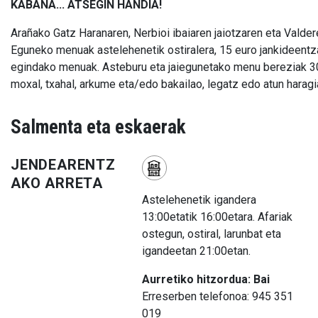
KABAÑA... ATSEGIN HANDIA!
Arañako Gatz Haranaren, Nerbioi ibaiaren jaiotzaren eta Valde
Eguneko menuak astelehenetik ostiralera, 15 euro jankideentz
egindako menuak. Asteburu eta jaiegunetako menu bereziak 30 
moxal, txahal, arkume eta/edo bakailao, legatz edo atun haragi
Salmenta eta eskaerak
JENDEARENTZ
AKO ARRETA
Astelehenetik igandera
13:00etatik 16:00etara. Afariak
ostegun, ostiral, larunbat eta
igandeetan 21:00etan.
Aurretiko hitzordua: Bai
Erreserben telefonoa: 945 351
019