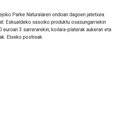
rejoko Parke Naturalaren ondoan dagoen jatetxea.
at. Eskualdeko sasoiko produktu osasungarriekin
euroan 3 sarrerarekin, koilara-platerak aukeran eta
ak. Etxeko postreak.