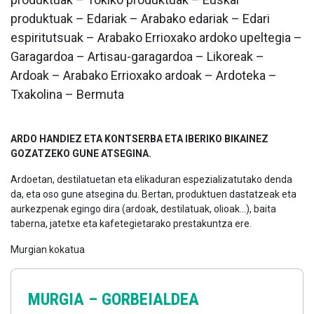
produktuak – Edariak – Arabako edariak – Edari
espiritutsuak – Arabako Errioxako ardoko upeltegia –
Garagardoa – Artisau-garagardoa – Likoreak –
Ardoak – Arabako Errioxako ardoak – Ardoteka –
Txakolina – Bermuta
ARDO HANDIEZ ETA KONTSERBA ETA IBERIKO BIKAINEZ
GOZATZEKO GUNE ATSEGINA.
Ardoetan, destilatuetan eta elikaduran espezializatutako denda
da, eta oso gune atsegina du. Bertan, produktuen dastatzeak eta
aurkezpenak egingo dira (ardoak, destilatuak, olioak...), baita
taberna, jatetxe eta kafetegietarako prestakuntza ere.
Murgian kokatua
MURGIA –
GORBEIALDEA