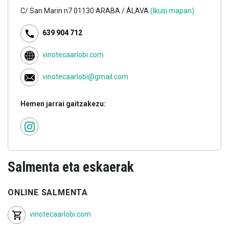
C/ San Marin n7 01130 ARABA / ÁLAVA
(Ikusi mapan)
639 904 712
vinotecaarlobi.com
vinotecaarlobi@gmail.com
Hemen jarrai gaitzakezu:
Salmenta eta eskaerak
ONLINE SALMENTA
vinotecaarlobi.com