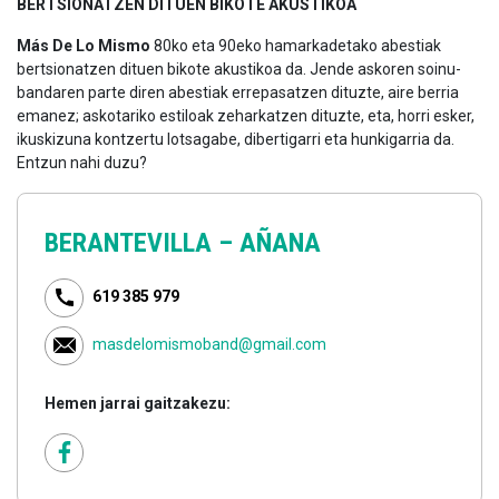
BERTSIONATZEN DITUEN BIKOTE AKUSTIKOA
Más De Lo Mismo
80ko eta 90eko hamarkadetako abestiak
bertsionatzen dituen bikote akustikoa da. Jende askoren soinu-
bandaren parte diren abestiak errepasatzen dituzte, aire berria
emanez; askotariko estiloak zeharkatzen dituzte, eta, horri esker,
ikuskizuna kontzertu lotsagabe, dibertigarri eta hunkigarria da.
Entzun nahi duzu?
BERANTEVILLA –
AÑANA
619 385 979
masdelomismoband@gmail.com
Hemen jarrai gaitzakezu: