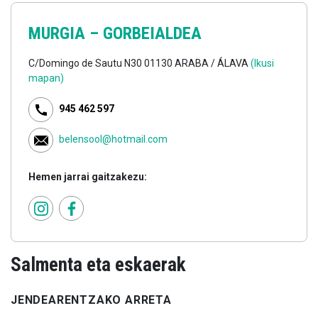
MURGIA –
GORBEIALDEA
C/Domingo de Sautu N30 01130 ARABA / ÁLAVA
(Ikusi
mapan)
945 462 597
belensool@hotmail.com
Hemen jarrai gaitzakezu:
Salmenta eta eskaerak
JENDEARENTZAKO ARRETA