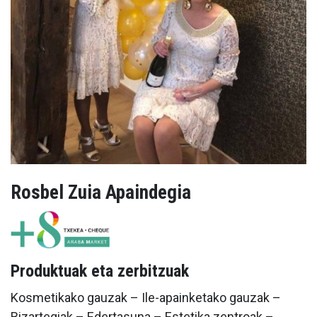
Rosbel Zuia Apaindegia
Produktuak eta zerbitzuak
Kosmetikako gauzak – Ile-apainketako gauzak –
Bizartegiak – Edertasuna – Estetika zentroak –