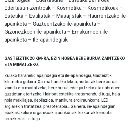
Edertasun-zentroak – Kosmetika – Kosmetikoak –
Estetika – Estilistak – Masajistak – Haurrentzako ile-
apainketa – Gazteentzako ile-apainketa –
Gizonezkoen ile-apainketa – Emakumeen ile-
apainketa – Ile-apaindegiak
GASTEIZTIK 20 KM-RA, EZIN HOBEA BERE BURUA ZAINTZEKO
ETA MIMATZEKO.
Zuiako haraneko apaindegia eta ile-apaindegia, Gasteiztik
kilometro gutxira. Xarma handiko lekua, norberak bere burua
zaindu eta maitatzeko, bere burua eder jartzeko eta nahi duen
guztietan etortzeko. Hainbat estetika-tratamendu ditugu, hala
nola makillajea, depilazioa, manikura erdiiraunkorra, LED
argiarekin tratatzea, presoterapia... Gainera, ile-apaindegian
ebakiak, kolore organikoak, iraunkorrak, kizkurrak kenduta,
orrazkerak... ditugu.