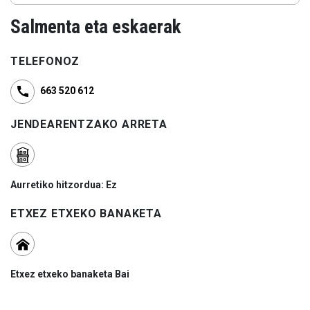
Salmenta eta eskaerak
TELEFONOZ
663 520 612
JENDEARENTZAKO ARRETA
Aurretiko hitzordua: Ez
ETXEZ ETXEKO BANAKETA
Etxez etxeko banaketa Bai