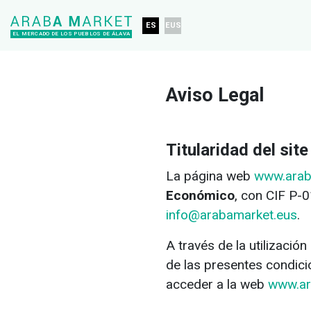
ES
EUS
EL MERCADO DE LOS PUEBLOS DE ÁLAVA
Aviso Legal
Titularidad del sit
La página web
www.arab
Económico
, con CIF P-0
info@arabamarket.eus
.
A través de la utilizaci
de las presentes condici
acceder a la web
www.ar