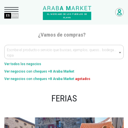
EL MERCADO DE LOS PUEBLOS DE
ES
EUS
ÁLAVA
¿Vamos de compras?
Escribe el producto o servicio que buscas, ejemplos; queso… bodega…
ropa
Ver todos los negocios
Ver negocios con cheques +8 Araba Market
Ver negocios con cheques +8 Araba Market
agotados
FERIAS