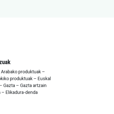
tzuak
– Arabako produktuak –
kiko produktuak – Euskal
– Gazta – Gazta artzain
a – Elikadura-denda