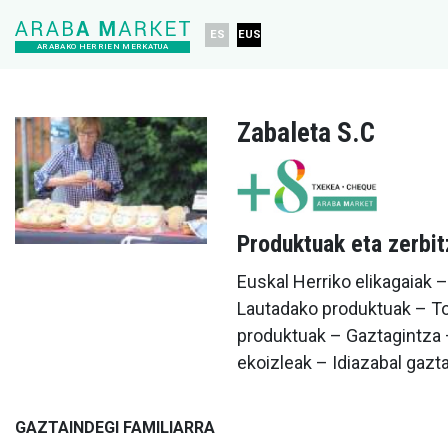
ES
EUS
ARABAKO HERRIEN MERKATUA
Zabaleta S.C
Produktuak eta zerbi
Euskal Herriko elikagaiak 
Lautadako produktuak – To
produktuak – Gaztagintza 
ekoizleak – Idiazabal gazt
GAZTAINDEGI FAMILIARRA