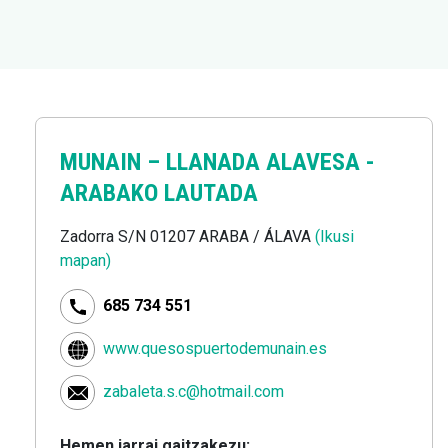
MUNAIN –
LLANADA ALAVESA -
ARABAKO LAUTADA
Zadorra S/N 01207 ARABA / ÁLAVA
(Ikusi
mapan)
685 734 551
www.quesospuertodemunain.es
zabaleta.s.c@hotmail.com
Hemen jarrai gaitzakezu: