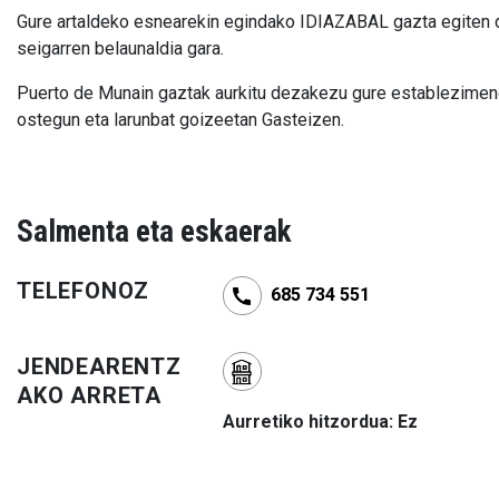
Gure artaldeko esnearekin egindako IDIAZABAL gazta egiten d
seigarren belaunaldia gara.
Puerto de Munain gaztak aurkitu dezakezu gure establezimen
ostegun eta larunbat goizeetan Gasteizen.
Salmenta eta eskaerak
TELEFONOZ
685 734 551
JENDEARENTZ
AKO ARRETA
Aurretiko hitzordua: Ez