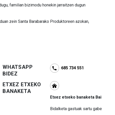
ugu, familian bizimodu honekin jarraitzen dugun
duan zein Santa Barabarako Produktoreen azokan,
WHATSAPP
685 734 551
BIDEZ
ETXEZ ETXEKO
BANAKETA
Etxez etxeko banaketa Bai
Bidalketa gastuak sartu gabe