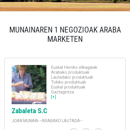
MUNAINAREN 1 NEGOZIOAK ARABA
MARKETEN
Euskal Herriko elikagaiak
Arabako produktuak
Lautadako produktuak
Tokiko produktuak
Euskal produktuak
Gaztagintza
[+]
Zabaleta S.C
JOAN MUNAIN
–ARABAKO LAUTADA–