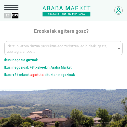
ARABAKO HERRIEN MERKATUA
ES
EUS
Erosketak egitera goaz?
Idatzi bilatzen duzun produktua edo zerbitzua, adibideak; gazta,
upeltegia, arropa…
Ikusi negozio guztiak
Ikusi negozioak +8 txekeekin Araba Market
Ikusi +8 txekeak
agortuta
dituzten negozioak