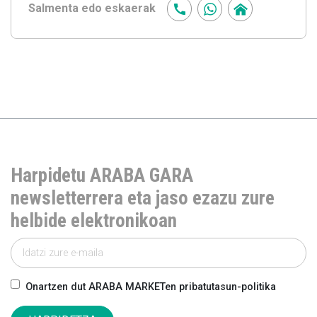
Salmenta edo eskaerak
Harpidetu ARABA GARA
newsletterrera eta jaso ezazu zure
helbide elektronikoan
Onartzen dut ARABA MARKETen pribatutasun-politika