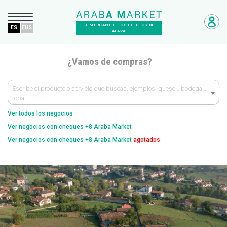
EL MERCADO DE LOS PUEBLOS DE
ES
EUS
ÁLAVA
¿Vamos de compras?
Escribe el producto o servicio que buscas, ejemplos; queso… bodega…
ropa
Ver todos los negocios
Ver negocios con cheques +8 Araba Market
Ver negocios con cheques +8 Araba Market
agotados