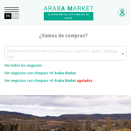
EL MERCADO DE LOS PUEBLOS DE
ES
EUS
ÁLAVA
¿Vamos de compras?
Escribe el producto o servicio que buscas, ejemplos; queso… bodega…
ropa
Ver todos los negocios
Ver negocios con cheques +8 Araba Market
Ver negocios con cheques +8 Araba Market
agotados