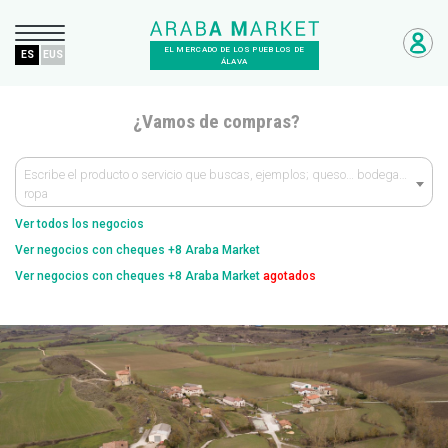
EL MERCADO DE LOS PUEBLOS DE
ES
EUS
ÁLAVA
¿Vamos de compras?
Escribe el producto o servicio que buscas, ejemplos; queso… bodega…
ropa
Ver todos los negocios
Ver negocios con cheques +8 Araba Market
Ver negocios con cheques +8 Araba Market
agotados