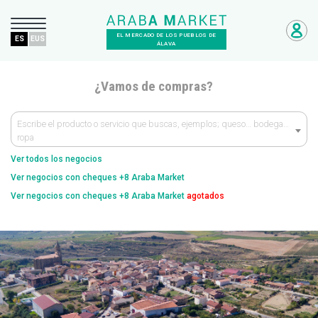
EL MERCADO DE LOS PUEBLOS DE
ES
EUS
ÁLAVA
¿Vamos de compras?
Escribe el producto o servicio que buscas, ejemplos; queso… bodega…
ropa
Ver todos los negocios
Ver negocios con cheques +8 Araba Market
Ver negocios con cheques +8 Araba Market
agotados