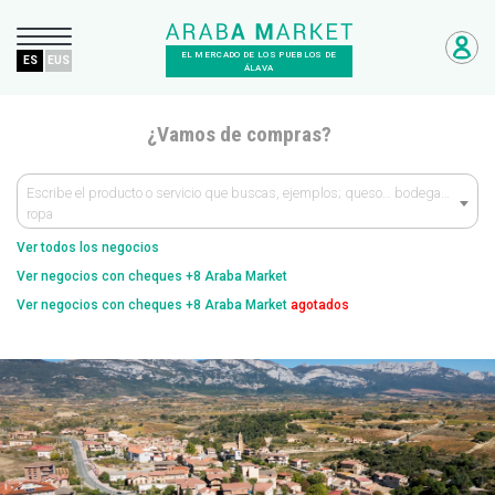
EL MERCADO DE LOS PUEBLOS DE
ES
EUS
ÁLAVA
¿Vamos de compras?
Escribe el producto o servicio que buscas, ejemplos; queso… bodega…
ropa
Ver todos los negocios
Ver negocios con cheques +8 Araba Market
Ver negocios con cheques +8 Araba Market
agotados