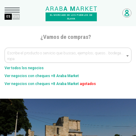
EL MERCADO DE LOS PUEBLOS DE
ES
EUS
ÁLAVA
¿Vamos de compras?
Escribe el producto o servicio que buscas, ejemplos; queso… bodega…
ropa
Ver todos los negocios
Ver negocios con cheques +8 Araba Market
Ver negocios con cheques +8 Araba Market
agotados