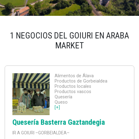
1 NEGOCIOS DEL GOIURI EN ARABA
MARKET
Alimentos de Álava
Productos de Gorbeialdea
Productos locales
Productos vascos
Quesería
Queso
[+]
Quesería Basterra Gaztandegia
IR A GOIURI
–GORBEIALDEA–