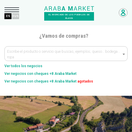
EL MERCADO DE LOS PUEBLOS DE
ES
EUS
ÁLAVA
¿Vamos de compras?
Escribe el producto o servicio que buscas, ejemplos; queso… bodega…
ropa
Ver todos los negocios
Ver negocios con cheques +8 Araba Market
Ver negocios con cheques +8 Araba Market
agotados