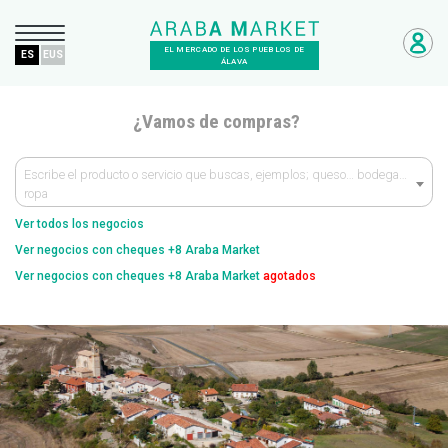
EL MERCADO DE LOS PUEBLOS DE
ES
EUS
ÁLAVA
¿Vamos de compras?
Escribe el producto o servicio que buscas, ejemplos; queso… bodega…
ropa
Ver todos los negocios
Ver negocios con cheques +8 Araba Market
Ver negocios con cheques +8 Araba Market
agotados