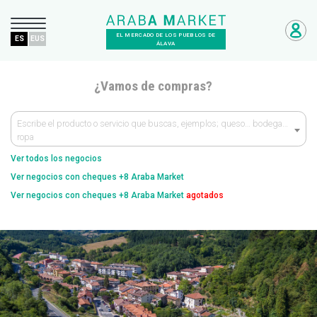
EL MERCADO DE LOS PUEBLOS DE
ES
EUS
ÁLAVA
¿Vamos de compras?
Escribe el producto o servicio que buscas, ejemplos; queso… bodega…
ropa
Ver todos los negocios
Ver negocios con cheques +8 Araba Market
Ver negocios con cheques +8 Araba Market
agotados