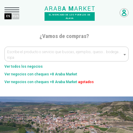
EL MERCADO DE LOS PUEBLOS DE
ES
EUS
ÁLAVA
¿Vamos de compras?
Escribe el producto o servicio que buscas, ejemplos; queso… bodega…
ropa
Ver todos los negocios
Ver negocios con cheques +8 Araba Market
Ver negocios con cheques +8 Araba Market
agotados