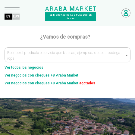
EL MERCADO DE LOS PUEBLOS DE
ES
EUS
ÁLAVA
¿Vamos de compras?
Escribe el producto o servicio que buscas, ejemplos; queso… bodega…
ropa
Ver todos los negocios
Ver negocios con cheques +8 Araba Market
Ver negocios con cheques +8 Araba Market
agotados