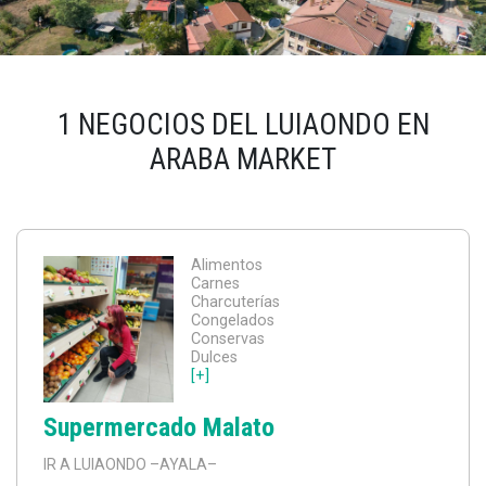
1 NEGOCIOS DEL LUIAONDO EN
ARABA MARKET
Alimentos
Carnes
Charcuterías
Congelados
Conservas
Dulces
[+]
Supermercado Malato
IR A LUIAONDO
–AYALA–