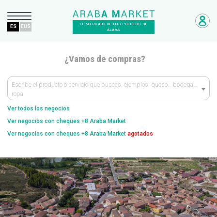
EL MERCADO DE LOS PUEBLOS DE
ES
EUS
ÁLAVA
¿Vamos de compras?
Escribe el producto o servicio que buscas, ejemplos; queso… bodega…
ropa
Ver todos los negocios
Ver negocios con cheques +8 Araba Market
Ver negocios con cheques +8 Araba Market
agotados