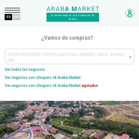
EL MERCADO DE LOS PUEBLOS DE
ES
EUS
ÁLAVA
¿Vamos de compras?
Escribe el producto o servicio que buscas, ejemplos; queso… bodega…
ropa
Ver todos los negocios
Ver negocios con cheques +8 Araba Market
Ver negocios con cheques +8 Araba Market
agotados