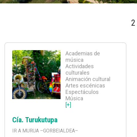
2
Academias de
música
Actividades
culturales
Animación cultural
Artes escénicas
Espectáculos
Música
[+]
Cía. Turukutupa
IR A MURUA
–GORBEIALDEA–