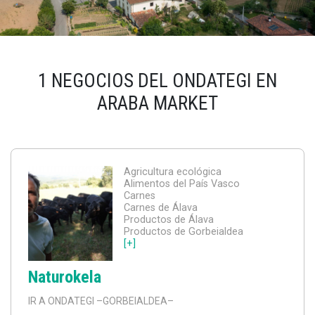
1 NEGOCIOS DEL ONDATEGI EN
ARABA MARKET
Agricultura ecológica
Alimentos del País Vasco
Carnes
Carnes de Álava
Productos de Álava
Productos de Gorbeialdea
[+]
Naturokela
IR A ONDATEGI
–GORBEIALDEA–