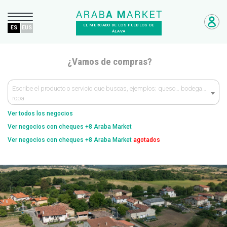
EL MERCADO DE LOS PUEBLOS DE
ES
EUS
ÁLAVA
¿Vamos de compras?
Escribe el producto o servicio que buscas, ejemplos; queso… bodega…
ropa
Ver todos los negocios
Ver negocios con cheques +8 Araba Market
Ver negocios con cheques +8 Araba Market
agotados