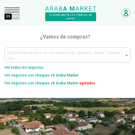
EL MERCADO DE LOS PUEBLOS DE
ES
EUS
ÁLAVA
¿Vamos de compras?
Escribe el producto o servicio que buscas, ejemplos; queso… bodega…
ropa
Ver todos los negocios
Ver negocios con cheques +8 Araba Market
Ver negocios con cheques +8 Araba Market
agotados