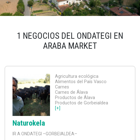
1 NEGOCIOS DEL ONDATEGI EN
ARABA MARKET
Agricultura ecológica
Alimentos del País Vasco
Carnes
Carnes de Álava
Productos de Álava
Productos de Gorbeialdea
[+]
Naturokela
IR A ONDATEGI
–GORBEIALDEA–