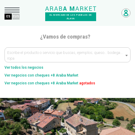
EL MERCADO DE LOS PUEBLOS DE
ES
EUS
ÁLAVA
¿Vamos de compras?
Escribe el producto o servicio que buscas, ejemplos; queso… bodega…
ropa
Ver todos los negocios
Ver negocios con cheques +8 Araba Market
Ver negocios con cheques +8 Araba Market
agotados