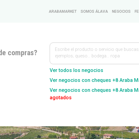
ARABAMARKET
SOMOS ÁLAVA
NEGOCIOS
FE
Escribe el producto o servicio que buscas
de compras?
ejemplos; queso… bodega… ropa
Ver todos los negocios
Ver negocios con cheques +8 Araba M
Ver negocios con cheques +8 Araba M
agotados