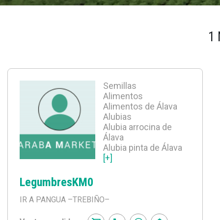
1
Semillas
Alimentos
Alimentos de Álava
Alubias
Alubia arrocina de
Álava
Alubia pinta de Álava
[+]
LegumbresKM0
IR A PANGUA
–TREBIÑO–