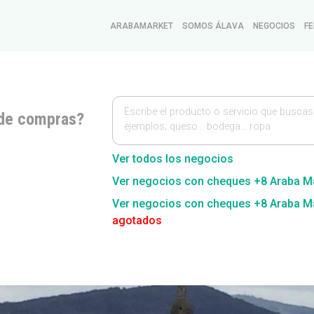
ARABAMARKET
SOMOS ÁLAVA
NEGOCIOS
FE
Escribe el producto o servicio que buscas
de compras?
ejemplos; queso… bodega… ropa
Ver todos los negocios
Ver negocios con cheques +8 Araba M
Ver negocios con cheques +8 Araba M
agotados