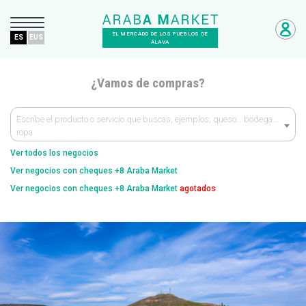
EL MERCADO DE LOS PUEBLOS DE
ES
EUS
ÁLAVA
¿Vamos de compras?
Escribe el producto o servicio que buscas, ejemplos; queso… bodega…
ropa
Ver todos los negocios
Ver negocios con cheques +8 Araba Market
Ver negocios con cheques +8 Araba Market
agotados