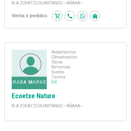
IR A ZUHATZU KUARTANGO
–AÑANA–
Venta o pedidos
Aislamientos
Climatización
Obras
Reformas
Suelos
Techos
[+]
Ecoetxe Nature
IR A ZUHATZU KUARTANGO
–AÑANA–