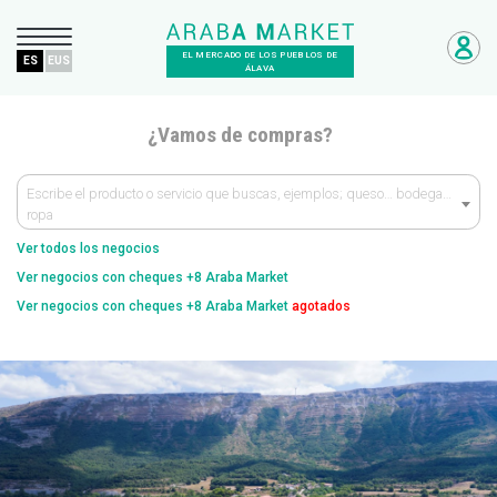
EL MERCADO DE LOS PUEBLOS DE
ES
EUS
ÁLAVA
¿Vamos de compras?
Escribe el producto o servicio que buscas, ejemplos; queso… bodega…
ropa
Ver todos los negocios
Ver negocios con cheques +8 Araba Market
Ver negocios con cheques +8 Araba Market
agotados