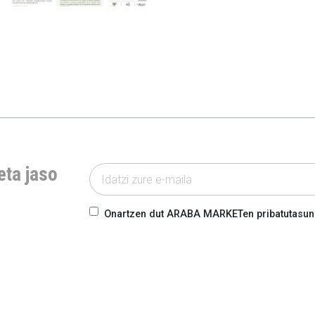
eta jaso
Onartzen dut ARABA MARKETen pribatutasun-