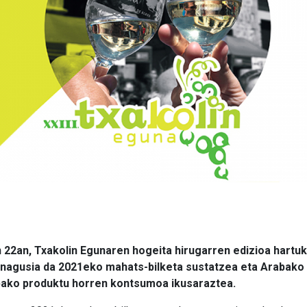
 22an, Txakolin Egunaren hogeita hirugarren edizioa hartuk
nagusia da 2021eko mahats-bilketa sustatzea eta Arabako 
bako produktu horren kontsumoa ikusaraztea.