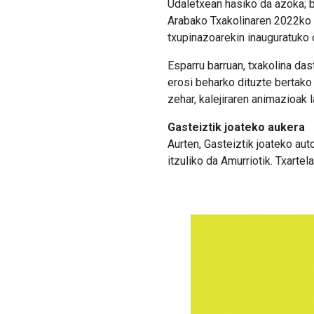
Udaletxean hasiko da azoka; 
Arabako Txakolinaren 2022ko 
txupinazoarekin inauguratuko 
Esparru barruan, txakolina das
erosi beharko dituzte bertak
zehar, kalejiraren animazioak 
Gasteiztik joateko aukera
Aurten, Gasteiztik joateko aut
itzuliko da Amurriotik. Txarte