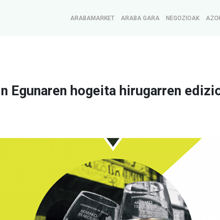
ARABAMARKET
ARABA GARA
NEGOZIOAK
AZO
n Egunaren hogeita hirugarren edizi