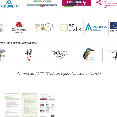
Amurrioko 2022. "Txakolin eguna" azokaren kartela