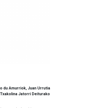
o du Amurriok, Juan Urrutia
Txakolina Jatorri Deiturako