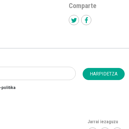
Comparte
HARPIDETZA
politika
Jarrai iezaguzu