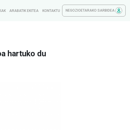
NEGOZIOETARAKO SARBIDEA
KAK
ARABATIK EKITEA
KONTAKTU
oa hartuko du