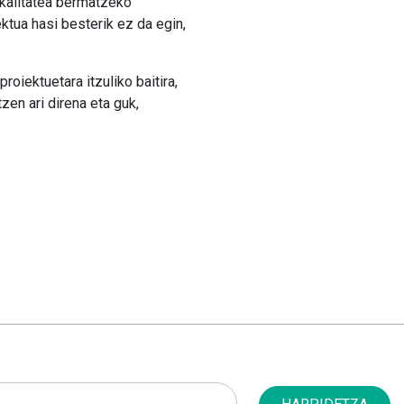
-kalitatea bermatzeko
ktua hasi besterik ez da egin,
oiektuetara itzuliko baitira,
zen ari direna eta guk,