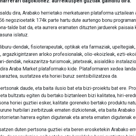
harrerari dagokionez: aurreikuspen guztiak gainditu dira.
 saldu dira, Arabako herrietako merkatuaren plataforma uztailean a
6 negozioetatik 174k parte hartu dute aurtengo bonu programan,
na-talde bat da, eta aurrera eramaten dituzten jarduerek paisaia 
asuna islatuz.
, liburu-dendak, fisioterapeutak, optikak eta farmaziak, upeltegia
, argazkigintzaren arloko profesionalak, olio-ekoizleak, ezti-ekoi
ri-dendak, nekazaritza-turismoak, jatetxeak, aisialdiko instalazi
 dira Araba Market plataformako kide. Plataformaren xedea lan
saraztea, sustatzea eta horiei buruz sentsibilizatzea da.
rtsonak daude, eta baita ilusio bat eta bizi-proiektu bat ere. Pr
n eta bultzatu egiten du bertako biztanleen bizi kalitatea, hiri-er
sona horiei guztiei esker, kalitate goreneko bertako produktu nat
urune hurbilari zerbitzuak ematen dizkiotenak, eta baita Arabako i
-etorrietan harrera egiten digutenak eta arreta ematen digutenak e
atzen duten pertsona guztiei eta beren erosketekin Arabako err