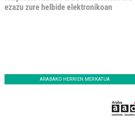
ezazu zure helbide elektronikoan
ARABAKO HERRIEN MERKATUA