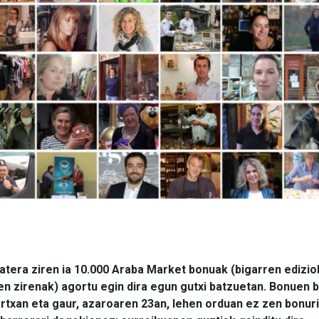
tera ziren ia 10.000 Araba Market bonuak (bigarren edizio
en zirenak) agortu egin dira egun gutxi batzuetan. Bonuen 
rtxan eta gaur, azaroaren 23an, lehen orduan ez zen bonuri