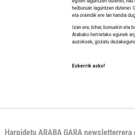
egiten laguntzen dutenei, hau
helburuan laguntzen dutenei. 
eta oraindik ere lan handia dug
Izan ere, bihar, bonuekin eta 
Arabako herrietako egunek argi
auzokoek, gozatu dezakeguna 
Eskerrik asko!
Harpidetu ARABA GARA newsletterrera 