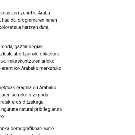
bian jarri zenetik. Araba
 hau da, programaren lehen
koloretsua hartzen dute,
k, moda, gaztandegiak,
zleak, abeltzainak, elikadura
oak, irakaskuntzaren arloko
da-eremuko Arabako merkatuko
oiektuak eragina du Arabako
eduaren aurreko bizimodu
uralak eros ditzakegu.
ngurune natural pribilegiatura
re.
onka demografikoari aurre