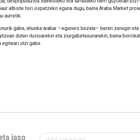
 da, despopulazioa saihesteko eta lurraldeko herri guztietan bizi
Gaur albiste hori ospatzeko eguna dugu, baina Araba Market proie
u aurretik.
bonurik gabe, ehunka arabar —egunero bezala— beren zeregin eta pr
tzean duten ilusioarekin eta ziurgabetasunarekin, baina borrokat
egiteari utzi gabe.
eta jaso