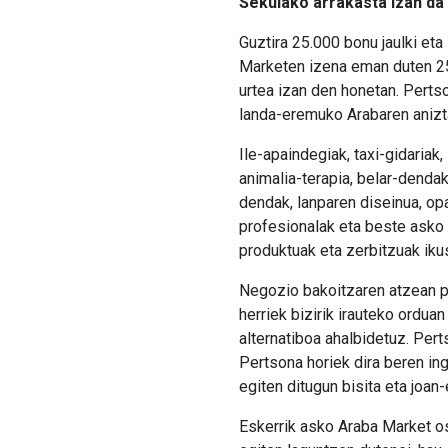
Sekulako arrakasta izan da 
Guztira 25.000 bonu jaulki eta
Marketen izena eman duten 25
urtea izan den honetan. Pertso
landa-eremuko Arabaren anizt
Ile-apaindegiak, taxi-gidariak
animalia-terapia, belar-dendak
dendak, lanparen diseinua, opa
profesionalak eta beste asko
produktuak eta zerbitzuak iku
Negozio bakoitzaren atzean pe
herriek bizirik irauteko ordua
alternatiboa ahalbidetuz. Pert
Pertsona horiek dira beren ing
egiten ditugun bisita eta joan
Eskerrik asko Araba Market os