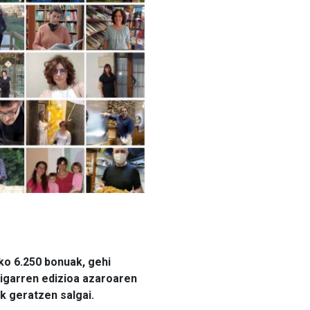
ko 6.250 bonuak, gehi
bigarren edizioa azaroaren
k geratzen salgai.