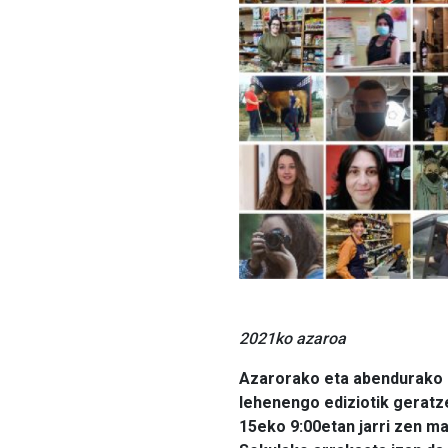
2021ko azaroa
Azarorako eta abendurako a
lehenengo ediziotik geratz
15eko 9:00etan jarri zen ma