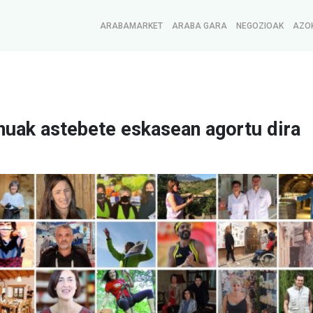
ARABAMARKET
ARABA GARA
NEGOZIOAK
AZO
uak astebete eskasean agortu dira