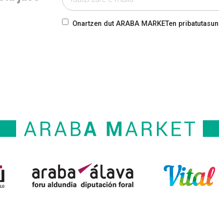
Onartzen dut ARABA MARKETen pribatutasun-