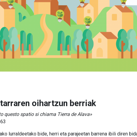
tarraren oihartzun berriak
tto questo spatio si chiama Tierra de Alava»
563
ako lurraldeetako bide, herri eta parajeetan barrena ibili diren bid