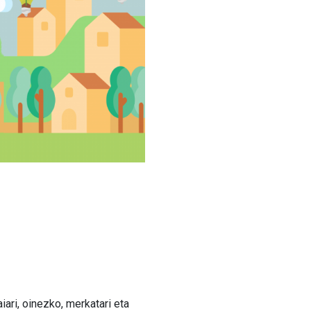
aiari, oinezko, merkatari eta