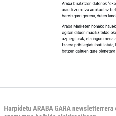
Araba bisitatzen dutenek “eko
araudi zorrotza arrakastaz b
bereizgarri gorena, duten land
Araba Marketen honako hauek 
egiten dituen musika talde eko
azpiegiturak, eta ingurumena a
Izaera pribilegiatu bati lotuta
batzen gaituen gure planetara 
Harpidetu ARABA GARA newsletterrera 