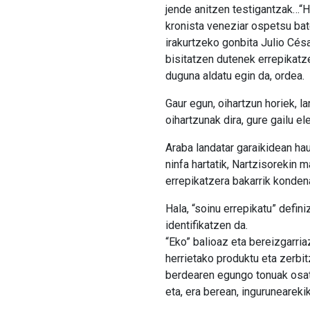
jende anitzen testigantzak…“He
kronista veneziar ospetsu bat
irakurtzeko gonbita Julio Cé
bisitatzen dutenek errepikatze
duguna aldatu egin da, ordea.
Gaur egun, oihartzun horiek, l
oihartzunak dira, gure gailu e
Araba landatar garaikidean h
ninfa hartatik, Nartzisorekin
errepikatzera bakarrik kondena
Hala, “soinu errepikatu” defini
identifikatzen da.
“Eko” balioaz eta bereizgarria
herrietako produktu eta zerbi
berdearen egungo tonuak osat
eta, era berean, inguruneareki