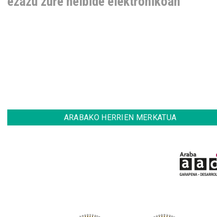
ezazu zure helbide elektronikoan
ARABAKO HERRIEN MERKATUA