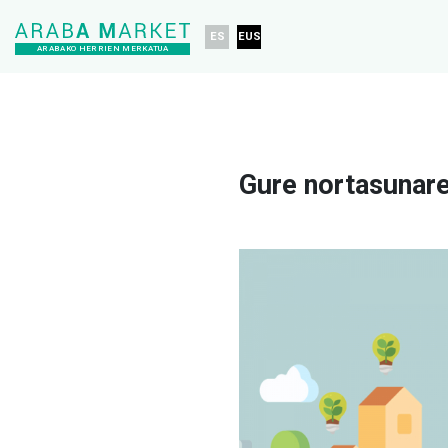
ES
EUS
ARABAKO HERRIEN MERKATUA
Gure nortasunare