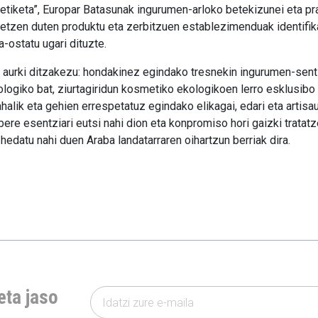
etiketa”, Europar Batasunak ingurumen-arloko betekizunei eta pr
etetzen duten produktu eta zerbitzuen establezimenduak identif
a-ostatu ugari dituzte.
aurki ditzakezu: hondakinez egindako tresnekin ingurumen-sents
logiko bat, ziurtagiridun kosmetiko ekologikoen lerro esklusibo b
halik eta gehien errespetatuz egindako elikagai, edari eta artis
, bere esentziari eutsi nahi dion eta konpromiso hori gaizki trata
hedatu nahi duen Araba landatarraren oihartzun berriak dira.
eta jaso