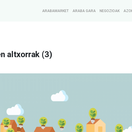
ARABAMARKET
ARABA GARA
NEGOZIOAK
AZO
n altxorrak (3)