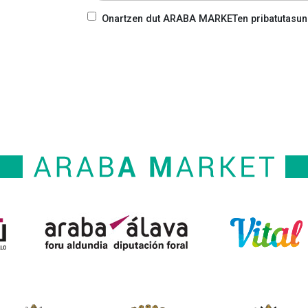
Onartzen dut ARABA MARKETen pribatutasun-