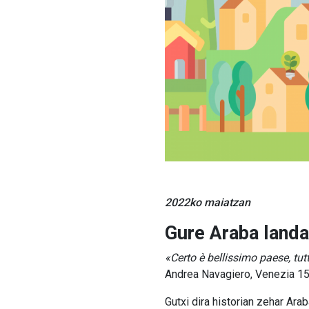
2022ko maiatzan
Gure Araba landa
«Certo è bellissimo paese, tu
Andrea Navagiero, Venezia 1
Gutxi dira historian zehar Arab