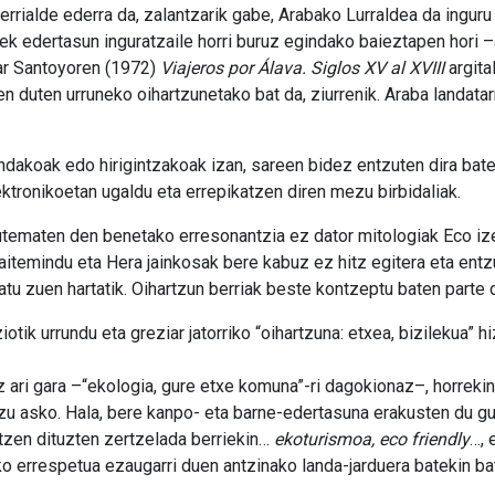
rrialde ederra da, zalantzarik gabe, Arabako Lurraldea da inguru
ek edertasun inguratzaile horri buruz egindako baieztapen hori –
sar Santoyoren (1972)
Viajeros por Álava. Siglos XV al XVIII
argita
n duten urruneko oihartzunetako bat da, ziurrenik. Araba landatar
andakoak edo hirigintzakoak izan, sareen bidez entzuten dira batez
lektronikoetan ugaldu eta errepikatzen diren mezu birbidaliak.
autematen den benetako erresonantzia ez dator mitologiak Eco i
 maitemindu eta Hera jainkosak bere kabuz ez hitz egitera eta en
tu zuen hartatik. Oihartzun berriak beste kontzeptu baten parte d
ziotik urrundu eta greziar jatorriko “oihartzuna: etxea, bizilekua” 
z ari gara –“ekologia, gure etxe komuna”-ri dagokionaz–, horrekin
tzu asko. Hala, bere kanpo- eta barne-edertasuna erakusten du gu
zen dituzten zertzelada berriekin…
ekoturismoa, eco friendly
…, 
ko errespetua ezaugarri duen antzinako landa-jarduera batekin bat