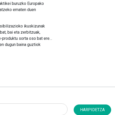
aktikei buruzko Europako
ikatzeko ematen duen
ibilizazioko ikuskizunak
at, bai eta zerbitzuak,
au-produktu sorta oso bat ere…
tzen dugun baina guztiok
HARPIDETZA