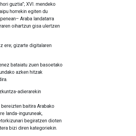
 hori guztia”; XVI. mendeko
aipu horrekin egiten du
lpenean– Araba landatarra
raren oihartzun gisa ulertzen
 ere; gizarte digitalaren
zenez bataiatu zuen basoetako
tzundako azken hitzak
ira.
hizkuntza-adierarekin
 bereizten baitira Arabako
re landa-inguruneak,
etorkizunari begiratzen dioten
era bizi diren kategoriekin.