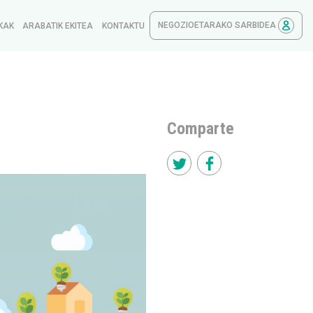
NEGOZIOETARAKO SARBIDEA
KAK
ARABATIK EKITEA
KONTAKTU
Comparte