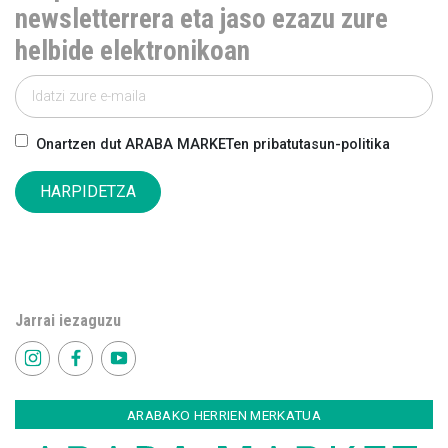
newsletterrera eta jaso ezazu zure
helbide elektronikoan
Onartzen dut ARABA MARKETen pribatutasun-politika
HARPIDETZA
Jarrai iezaguzu
ARABAKO HERRIEN MERKATUA