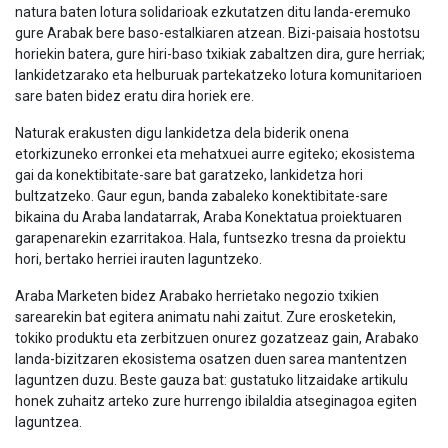
natura baten lotura solidarioak ezkutatzen ditu landa-eremuko
gure Arabak bere baso-estalkiaren atzean. Bizi-paisaia hostotsu
horiekin batera, gure hiri-baso txikiak zabaltzen dira, gure herriak;
lankidetzarako eta helburuak partekatzeko lotura komunitarioen
sare baten bidez eratu dira horiek ere.
Naturak erakusten digu lankidetza dela biderik onena
etorkizuneko erronkei eta mehatxuei aurre egiteko; ekosistema
gai da konektibitate-sare bat garatzeko, lankidetza hori
bultzatzeko. Gaur egun, banda zabaleko konektibitate-sare
bikaina du Araba landatarrak, Araba Konektatua proiektuaren
garapenarekin ezarritakoa. Hala, funtsezko tresna da proiektu
hori, bertako herriei irauten laguntzeko.
Araba Marketen bidez Arabako herrietako negozio txikien
sarearekin bat egitera animatu nahi zaitut. Zure erosketekin,
tokiko produktu eta zerbitzuen onurez gozatzeaz gain, Arabako
landa-bizitzaren ekosistema osatzen duen sarea mantentzen
laguntzen duzu. Beste gauza bat: gustatuko litzaidake artikulu
honek zuhaitz arteko zure hurrengo ibilaldia atseginagoa egiten
laguntzea.