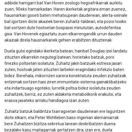
adibide harrigarri bat Van Hoven zoologo hegoafrikarrak aurkitu
zuen, 90eko hamarkadan. Haren ikerketak argitara eman zuenez,
hausnarkari goseti baten mehatxupean daudenean, alerta-seinale
bat igortzen diote akaziek beren zuhaitz-taldeari, eta pozoi toxiko
bat sortzen dute hostoetan bospasei minututan, autodefentsa
gisa. Van Hovenek egiaztatu zuen elkarrengandik urrun dauden
akaziak direla hausnarkariek gehien erabiltzen dituztenak.
Duela gutxi egindako ikerketa batean, hainbat Douglas izei landatu
zituzten elkarrekin negutegi batean; horietako batzuk, poro
finezko poltsetan isolatuta. Zuhaitz jakin batzuek estresa jasan
zuten, hostoak jaten zituzten larbekin eragindako infekzio baten
bidez. Berehala, mikorrizen sarera konektatuta zeuden zuhaitzak
entzimak sortzen hasi ziren immunitate-sistema gainaktibatzeko
eta indartsuago egoteko; lurretik poltsa bidez isolatuta zeuden
zuhaitzek, berriz, ez zuten aldaketa metabolikorik erakutsi, eta
erasoa jasateko arrisku handiagoa izan zuten.
Zuhaitz batzuk baldintza txarragoetan daudenean ere laguntzen
diote elkarri, eta Peter Wohlleben baso-ingeniari alemaniarrak
bere Zuhaitzen bizitza sekretua lanean deskribatzen duena
bezalako kasu maitagarriak gertatzen dira; izan ere, duela