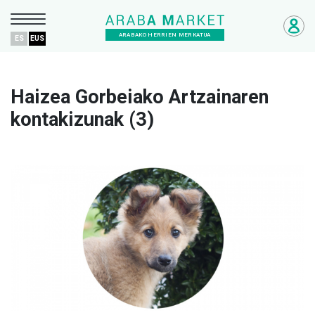
ARABAKO HERRIEN MERKATUA
ES
EUS
Haizea Gorbeiako Artzainaren
kontakizunak (3)