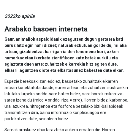
2022ko apirila
Arabako basoen interneta
Gaur, animaliok aspaldidanik ezagutzen dugun gertaera bati
buruz hitz egin nahi dizuet; naturak ezkutuan gorde du, milaka
urtean, gizakientzat harrigarria den fenomeno hori, azken
hamarkadetan ikerketa zientifikoen kate batek aurkitu eta
egiaztatu duen arte: zuhaitzek elkarrekin hitz egiten dute,
elkarri laguntzen diote eta elkartasunez babesten dute elkar.
Espezie berekoak izan edo ez, basoetako zuhaitzak elkarren
artean konektatuta daude, euren artean eta zuhaitzen sustraiekin
lotutako lurpeko onddo-sare baten bidez; sare horrek mikorriza-
sarea izena du (mico = onddo, riza = erro). Horren bidez, karbonoa,
ura, azukrea, nitrogenoa eta fosforoa bezalako bizi-baliabideak
transmititzen dira, baina informazio konplexuagoa ere
partekatzen dute, seinaleen bidez.
Sareak arriskuez ohartarazteko aukera ematen die. Horren