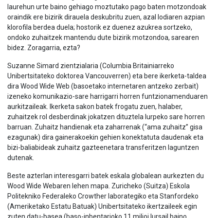
laurehun urte baino gehiago moztutako pago baten motzondoak
oraindik ere bizirik dirauela deskubritu zuen, azal lodiaren azpian
klorofila berdea duela; hostorik ez duenez azukrea sortzeko,
ondoko zuhaitzek mantendu dute bizirik motzondoa, sarearen
bidez. Zoragarria, ezta?
Suzanne Simard zientzialaria (Columbia Britainiarreko
Unibertsitateko doktorea Vancouverren) eta bere ikerketa-taldea
dira Wood Wide Web (basoetako internetaren antzeko zerbait)
izeneko komunikazio-sare harrigarri horren funtzionamenduaren
aurkitzaileak. Ikerketa sakon batek frogatu zuen, halaber,
zuhaitzek rol desberdinak jokatzen dituztela lurpeko sare horren
barruan. Zuhaitz handienak eta zaharrenak (“ama zuhaitz” gisa
ezagunak) dira gainerakoekin gehien konektatuta daudenak eta
bizi-baliabideak zuhaitz gazteenetara transferitzen laguntzen
dutenak.
Beste azterlan interesgarri batek eskala globalean aurkezten du
Wood Wide Webaren lehen mapa. Zuricheko (Suitza) Eskola
Politekniko Federaleko Crowther laborategiko eta Stanfordeko
(Ameriketako Estatu Batuak) Unibertsitateko ikertzaileek egin
zuten datu-basea (baso-inbentarioko 11 milioi lursail baino