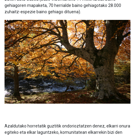
gehiagoren mapaketa, 70 herrialde baino gehiagotako 28.000
zuhaitz-espezie baino gehiago dituena).
Azaldutako horretatik guztitik ondorioztatzen denez, elkarri onura
egiteko eta elkar laguntzeko, komunitatean elkarrekin bizi den