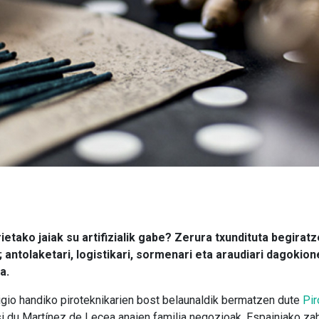
ietako jaiak su artifizialik gabe? Zerura txundituta begirat
 antolaketari, logistikari, sormenari eta araudiari dagokio
a.
tigio handiko piroteknikarien bost belaunaldik bermatzen dute
Pir
kusi du Martínez de Lecea anaien familia negozioak, Espainiako z