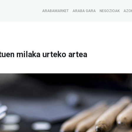
ARABAMARKET
ARABA GARA
NEGOZIOAK
AZO
ituen milaka urteko artea