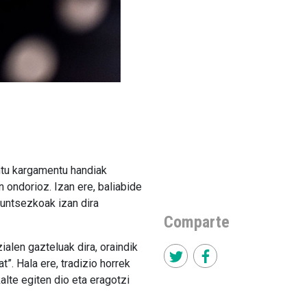
ntu kargamentu handiak
n ondorioz. Izan ere, baliabide
 funtsezkoak izan dira
Comparte
zialen gazteluak dira, oraindik
t”. Hala ere, tradizio horrek
alte egiten dio eta eragotzi