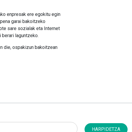
tako enpresak ere egokitu egin
upena garai bakoitzeko
ote sare sozialak eta Internet
i berari laguntzeko.
en die, ospakizun bakoitzean
HARPIDETZA