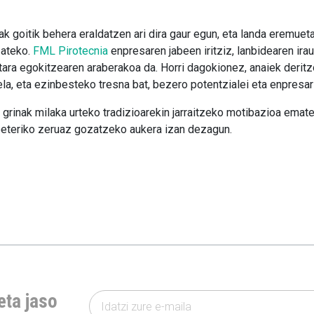
k goitik behera eraldatzen ari dira gaur egun, eta landa eremue
zateko.
FML Pirotecnia
enpresaren jabeen iritziz, lanbidearen ira
letara egokitzearen araberakoa da. Horri dagokionez, anaiek deritz
la, eta ezinbesteko tresna bat, bezero potentzialei eta enpresar
grinak milaka urteko tradizioarekin jarraitzeko motibazioa emat
beteriko zeruaz gozatzeko aukera izan dezagun.
eta jaso