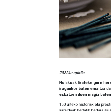
2022ko apirila
Nolakoak lirateke gure herr
iragankor baten emaitza da;
eskatzen duen magia baten
150 urteko historiak eta pres
lurraldeak bertatik bertara i