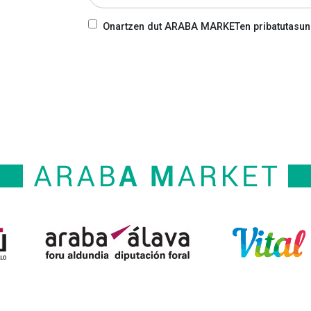
Onartzen dut ARABA MARKETen pribatutasun-