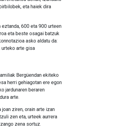
irbilobek, eta haiek dira
n eztanda, 600 eta 900 urteen
furoa eta beste osagai batzuk
konnotazioa asko aldatu da:
 urteko arte gisa
 familiak Bergüendan ekiteko
esa herri gehiagotan ere egon
ko jardunaren beraren
dura arte.
joan ziren, orain arte izan
tzuli zen eta, urteek aurrera
 izango zena sortuz.