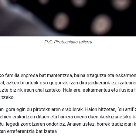
FML Pirotecniako tailerra
zeko familia enpresa bat mantentzea, baina ezagutza eta eskarme
zat, azken bi urteak oso gogorrak izan dira jarduerarik ez izateare
uzte bizirik iraun ahal izateko. Hala ere, eskarmentua eta ilusioa
aitzeko.
n, gora egin du pirotekniaren erabilerak. Haien hitzetan, “su artifi
 gehien erakartzen dituen eta harrera onena duen ikuskizunetako ba
, legedi zorrotzaren ondorioz. Anaien ustez, horrek tradizioari k
an erreferentzia bat izatea.