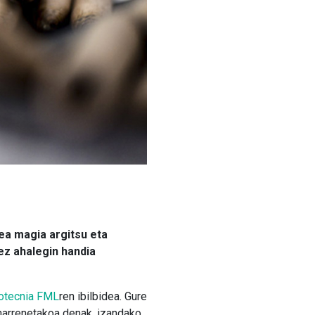
zea magia argitsu eta
nez ahalegin handia
otecnia FML
ren ibilbidea. Gure
aharrenetakoa denak, izandako