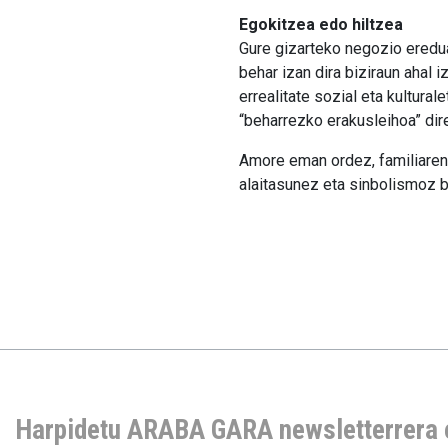
Egokitzea edo hiltzea
Gure gizarteko negozio eredua
behar izan dira biziraun ahal i
errealitate sozial eta kultura
“beharrezko erakusleihoa” dire
Amore eman ordez, familiaren 
alaitasunez eta sinbolismoz 
Harpidetu ARABA GARA newsletterrera 