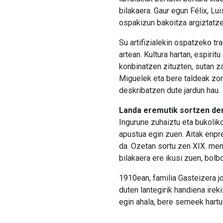
bilakaera. Gaur egun Félix, Lu
ospakizun bakoitza argiztatz
Su artifizialekin ospatzeko t
artean. Kultura hartan, espirit
konbinatzen zituzten, sutan z
Miguelek eta bere taldeak zor
deskribatzen dute jardun hau.
Landa eremutik sortzen den
Ingurune zuhaiztu eta bukolik
apustua egin zuen. Aitak enpr
da. Ozetan sortu zen XIX. men
bilakaera ere ikusi zuen, bolb
1910ean, familia Gasteizera jo
duten lantegirik handiena ireki
egin ahala, bere semeek hartu