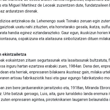
is eta Miguel Martínez de Leceak zuzentzen dute, fundatzaileen b
eaz arduratzen direnak.
radizioa antzinakoa da. Lehenengo suek Txinako zeruan egin zute
u gaiztoak uxatu nahi zituzten, eta horretarako gesala, ikatza, sul
arata handia eginez eztandarazteko. Gaur egun, ikuskizun horien 
iontasuna, ospakizuna eta alaitasuna sinbolizatzen dituen milaka
 ekintzailetza
oak eskaintzen zituen segurtasunak eta lasaitasunak bultzatuta,
esa inguru hartan ezartzea erabaki zuen, 1984an. Dena den, enpr
dean eta herriak, enpresaren bilakaera ikusteaz gain, milaka urte
oraren artisau fabrikaziotik hasi eta gaur egungo fabrikatzeko mo
an zen bere jarduerarekin jarraitzeko eta, 1918an, Miranda Ebrora 
z. Urte batzuk geroago, Luis, aita, gure lurraldeko landa eremura i
 zuten enpresaren agintea, piroteknikarien laugarren belaunaldia