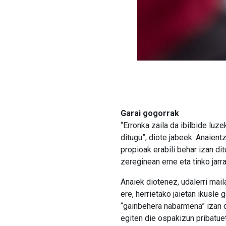
Garai gogorrak
“Erronka zaila da ibilbide lu
ditugu”, diote jabeek. Anaient
propioak erabili behar izan dit
zereginean erne eta tinko jarr
Anaiek diotenez, udalerri maila
ere, herrietako jaietan ikusle
“gainbehera nabarmena” izan du
egiten die ospakizun pribatuet