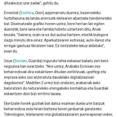
ditzakezun une zailak”, gehitu du.
Ernestok (
Eosfera
, Oion) azpimarratu duenez, bezeroekiko
hurbiltasuna da landa-eremutik ekitearen abantaila handienetako
bat. Diseinatzaile grafiko honen ustez, bere herrian lan egiten
duenetik, bere lana eta familia hobeto uztartzen ditu, Anak
bezala. ”Gainera, orain ia ez dut autoa hartzen; etxetik bulegora
zazpi minutu dira oinez. Aparkatzearen estresaz, auto-ilarez eta
erregai-gastuaz libratzen naiz. Ez nintzateke lekuz aldatuko”,
esan du.
Uxue (
Sorsain
, Guardia) inguruko lehia eskasaz baliatu zen bere
negozioa han ezartzeko. “Nire ustez, Arabako Errioxan oso
beharrezkoak dira eskaintzen ditudan zerbitzuak, upeltegi eta
enpresa asko oso atzeratuta daudelako digitalizazioari
dagokionez”. Madrilen 2 urtez bizi ondoren, arabarrak asko
baloratzen du naturarekiko etengabeko kontaktua eta Guardiak
eskaintzen dion bizi-erritmo lasaia.
Ekintzaile horiek guztiak bat datoz esatean duela urte batzuk
beharrezkoa zela hirian bizitzea beren jarduerak garatzeko.
Teknologien, telelanaren eta globalizazioaren aurrerapenari esker,