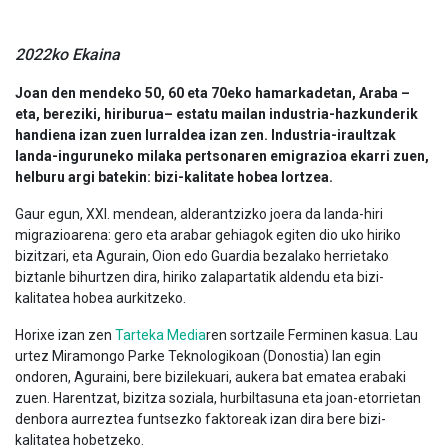
2022ko Ekaina
Joan den mendeko 50, 60 eta 70eko hamarkadetan, Araba –
eta, bereziki, hiriburua– estatu mailan industria-hazkunderik
handiena izan zuen lurraldea izan zen. Industria-iraultzak
landa-inguruneko milaka pertsonaren emigrazioa ekarri zuen,
helburu argi batekin: bizi-kalitate hobea lortzea.
Gaur egun, XXI. mendean, alderantzizko joera da landa-hiri
migrazioarena: gero eta arabar gehiagok egiten dio uko hiriko
bizitzari, eta Agurain, Oion edo Guardia bezalako herrietako
biztanle bihurtzen dira, hiriko zalapartatik aldendu eta bizi-
kalitatea hobea aurkitzeko.
Horixe izan zen
Tarteka Media
ren sortzaile Ferminen kasua. Lau
urtez Miramongo Parke Teknologikoan (Donostia) lan egin
ondoren, Aguraini, bere bizilekuari, aukera bat ematea erabaki
zuen. Harentzat, bizitza soziala, hurbiltasuna eta joan-etorrietan
denbora aurreztea funtsezko faktoreak izan dira bere bizi-
kalitatea hobetzeko.