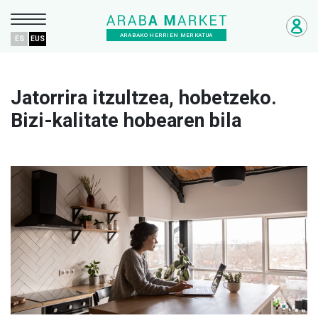
ARABAKO HERRIEN MERKATUA
ES
EUS
Jatorrira itzultzea, hobetzeko.
Bizi-kalitate hobearen bila