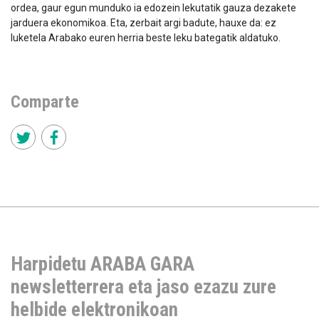
ordea, gaur egun munduko ia edozein lekutatik gauza dezakete
jarduera ekonomikoa. Eta, zerbait argi badute, hauxe da: ez
luketela Arabako euren herria beste leku bategatik aldatuko.
Comparte
Harpidetu ARABA GARA
newsletterrera eta jaso ezazu zure
helbide elektronikoan