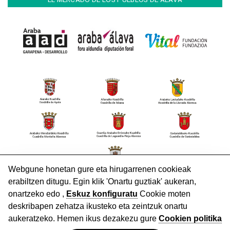
HARREMANETARAKO
Lege Oharra
Pribatutasun politika
Cookieak