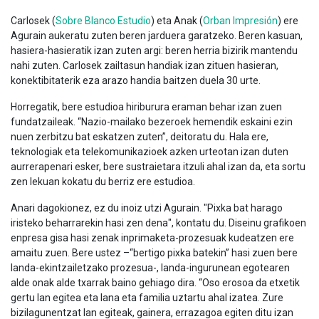
Carlosek (
Sobre Blanco Estudio
) eta Anak (
Orban Impresión
) ere
Agurain aukeratu zuten beren jarduera garatzeko. Beren kasuan,
hasiera-hasieratik izan zuten argi: beren herria bizirik mantendu
nahi zuten. Carlosek zailtasun handiak izan zituen hasieran,
konektibitaterik eza arazo handia baitzen duela 30 urte.
Horregatik, bere estudioa hiriburura eraman behar izan zuen
fundatzaileak. “Nazio-mailako bezeroek hemendik eskaini ezin
nuen zerbitzu bat eskatzen zuten”, deitoratu du. Hala ere,
teknologiak eta telekomunikazioek azken urteotan izan duten
aurrerapenari esker, bere sustraietara itzuli ahal izan da, eta sortu
zen lekuan kokatu du berriz ere estudioa.
Anari dagokionez, ez du inoiz utzi Agurain. "Pixka bat harago
iristeko beharrarekin hasi zen dena", kontatu du. Diseinu grafikoen
enpresa gisa hasi zenak inprimaketa-prozesuak kudeatzen ere
amaitu zuen. Bere ustez –“bertigo pixka batekin” hasi zuen bere
landa-ekintzailetzako prozesua-, landa-ingurunean egotearen
alde onak alde txarrak baino gehiago dira. “Oso erosoa da etxetik
gertu lan egitea eta lana eta familia uztartu ahal izatea. Zure
bizilagunentzat lan egiteak, gainera, errazagoa egiten ditu izan