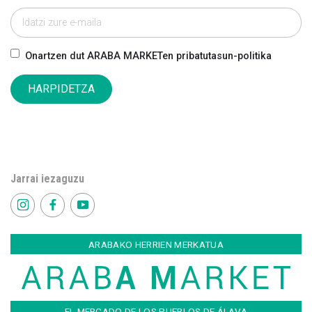
Onartzen dut ARABA MARKETen pribatutasun-politika
HARPIDETZA
Jarrai iezaguzu
ARABAKO HERRIEN MERKATUA
EL MERCADO DE LOS PUEBLOS DE ÁLAVA