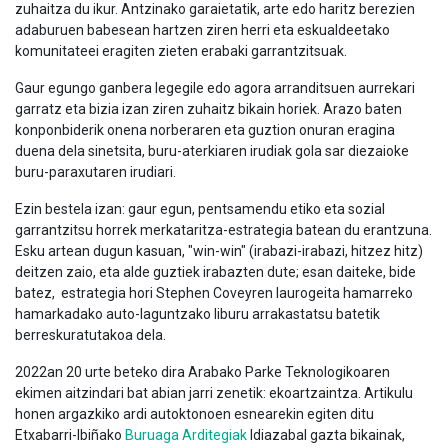
zuhaitza du ikur. Antzinako garaietatik, arte edo haritz berezien
adaburuen babesean hartzen ziren herri eta eskualdeetako
komunitateei eragiten zieten erabaki garrantzitsuak.
Gaur egungo ganbera legegile edo agora arranditsuen aurrekari
garratz eta bizia izan ziren zuhaitz bikain horiek. Arazo baten
konponbiderik onena norberaren eta guztion onuran eragina
duena dela sinetsita, buru-aterkiaren irudiak gola sar diezaioke
buru-paraxutaren irudiari.
Ezin bestela izan: gaur egun, pentsamendu etiko eta sozial
garrantzitsu horrek merkataritza-estrategia batean du erantzuna.
Esku artean dugun kasuan, "win-win" (irabazi-irabazi, hitzez hitz)
deitzen zaio, eta alde guztiek irabazten dute; esan daiteke, bide
batez, estrategia hori Stephen Coveyren laurogeita hamarreko
hamarkadako auto-laguntzako liburu arrakastatsu batetik
berreskuratutakoa dela.
2022an 20 urte beteko dira Arabako Parke Teknologikoaren
ekimen aitzindari bat abian jarri zenetik: ekoartzaintza. Artikulu
honen argazkiko ardi autoktonoen esnearekin egiten ditu
Etxabarri-Ibiñako
Buruaga Arditegiak
Idiazabal gazta bikainak,