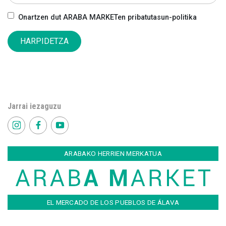
Onartzen dut ARABA MARKETen pribatutasun-politika
HARPIDETZA
Jarrai iezaguzu
ARABAKO HERRIEN MERKATUA
EL MERCADO DE LOS PUEBLOS DE ÁLAVA