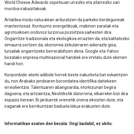
World Cheese Adwards ospetsuan urrezko eta zilarrezko sari
mordoa irabazitakoak.
Artaldea modu naturalean arduratzen da parkeko berdeguneak
mantentzeaz. Kontsumo energetikoak, makinen zaratak eta
agrotoxikoen ondorioz lurzorua pozoitzea saihesten dira.
Ongarritze tradizionala eta ekologikoa errazten da, eta kalitatezko
simaurra sortzen da, ekonomia zirkularraren adierazle gisa,
lursailak ongarritzeko berrerabiltzen dena. Google eta Yahoo
bezalako enpresa multinazional handiek ere imitatu dute ekimen
handi hori.
Konponbide-aterki adibide horrek beste irakurketa bat eskaintzen
du, non Arabako jendearen borondatea identifika daitekeen:
erresilientzia. Talentuaren abangoardia, etorkizunari begira
dagoena, eta artzaintza, Neolitikotik datorrena, elkarrekin bizi dira
espazio berean. Bi jarduerek onenetik onena ekoizten dute, eta
iraganak ere berrikuntzan baduela lekua erakusten dute.
Informatikan esaten den bezala: Ongi badabil, ez ukitu.