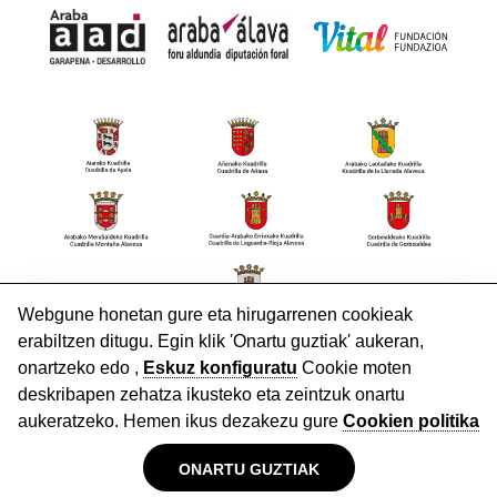
HARREMANETARAKO
Lege Oharra
Pribatutasun politika
Cookieak