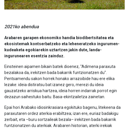
2021ko abendua
Arabaren garapen ekonomiko handia biodibertsitatea eta
ekosistemak kontserbatzeko eta leheneratzeko ingurumen-
kudeaketa egokiarekin uztartzen jakin dute, landa-
ingurunearen esentzia zainduz.
Einsteinen aipamen bikain batek dioenez, "Adimena paraxuta
bezalakoa da, irekitzen bada bakarrik funtzionatzen du".
Pentsamendu sakon horrek honako arrazoibide hau ere elika
lezake: ideia distiratsu bat izanez gero, merezi du ideia
gauzatzeko arriskua hartzea, ideia horren indarrak porrot egin
dezazun saihestuko baitu. Basa-ekintzailetza zainetan.
Epai hori Arabako idiosinkrasiara egokituko bagenu, litekeena da
paraxutaren ordez aterkia erabiltzea; izan ere, euriaz badakigu
zerbait, eta –buru sortzaileak bezala– irekitzen bada bakarrik
funtzionatzen du aterkiak. Arabaren historian, aterki irekiak