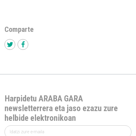
Comparte
Harpidetu ARABA GARA
newsletterrera eta jaso ezazu zure
helbide elektronikoan