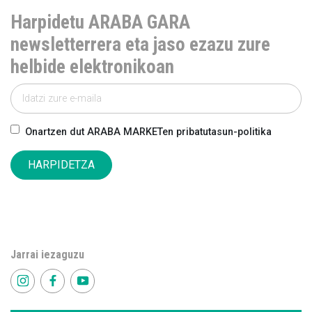
Harpidetu ARABA GARA
newsletterrera eta jaso ezazu zure
helbide elektronikoan
Onartzen dut ARABA MARKETen pribatutasun-politika
HARPIDETZA
Jarrai iezaguzu