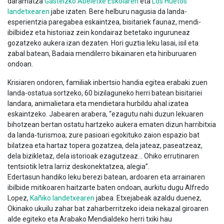
daramatza
Gasteizko Abeletxe Eskolaren
eta
Los Huetos
landetxearen
jabe izaten. Bere helburu nagusia da landa-
esperientzia paregabea eskaintzea, bisitariek faunaz, mendi-
ibilbidez eta historiaz zein kondairaz betetako inguruneaz
gozatzeko aukera izan dezaten. Hori guztia leku lasai, isil eta
zabal batean, Badaia mendilerro bikainaren eta hiriburuaren
ondoan.
Krisiaren ondoren, familiak inbertsio handia egitea erabaki zuen
landa-ostatua sortzeko, 60 bizilaguneko herri batean bisitariei
landara, animalietara eta mendietara hurbildu ahal izatea
eskaintzeko. Jabearen arabera, “ezagutu nahi duzun lekuaren
bihotzean bertan ostatu hartzeko aukera ematen dizun harribitxia
da landa-turismoa; zure pasioari egokituko zaion espazio bat
bilatzea eta hartaz topera gozatzea, dela jateaz, paseatzeaz,
dela bizikletaz, dela istorioak ezagutzeaz… Ohiko errutinaren
tentsiotik letra larriz deskonektatzea, alegia”.
Edertasun handiko leku berezi batean, ardoaren eta arrainaren
ibilbide mitikoaren haitzarte baten ondoan, aurkitu dugu Alfredo
Lopez,
Kañiko landetxearen
jabea. Etxejabeak azaldu duenez,
Okinako ukuilu zahar bat zaharberritzeko ideia nekazal giroaren
alde egiteko eta Arabako Mendialdeko herri txiki hau