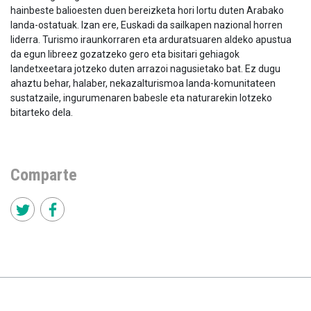
hainbeste balioesten duen bereizketa hori lortu duten Arabako
landa-ostatuak. Izan ere, Euskadi da sailkapen nazional horren
liderra. Turismo iraunkorraren eta arduratsuaren aldeko apustua
da egun libreez gozatzeko gero eta bisitari gehiagok
landetxeetara jotzeko duten arrazoi nagusietako bat. Ez dugu
ahaztu behar, halaber, nekazalturismoa landa-komunitateen
sustatzaile, ingurumenaren babesle eta naturarekin lotzeko
bitarteko dela.
Comparte