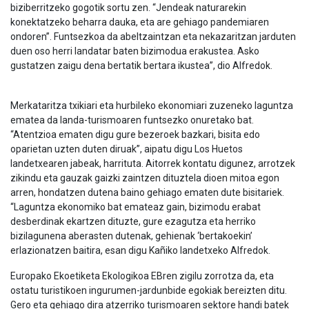
biziberritzeko gogotik sortu zen. “Jendeak naturarekin
konektatzeko beharra dauka, eta are gehiago pandemiaren
ondoren”. Funtsezkoa da abeltzaintzan eta nekazaritzan jarduten
duen oso herri landatar baten bizimodua erakustea. Asko
gustatzen zaigu dena bertatik bertara ikustea”, dio Alfredok.
Merkataritza txikiari eta hurbileko ekonomiari zuzeneko laguntza
ematea da landa-turismoaren funtsezko onuretako bat.
“Atentzioa ematen digu gure bezeroek bazkari, bisita edo
oparietan uzten duten diruak”, aipatu digu Los Huetos
landetxearen jabeak, harrituta. Aitorrek kontatu digunez, arrotzek
zikindu eta gauzak gaizki zaintzen dituztela dioen mitoa egon
arren, hondatzen dutena baino gehiago ematen dute bisitariek.
“Laguntza ekonomiko bat emateaz gain, bizimodu erabat
desberdinak ekartzen dituzte, gure ezagutza eta herriko
bizilagunena aberasten dutenak, gehienak ‘bertakoekin’
erlazionatzen baitira, esan digu Kañiko landetxeko Alfredok.
Europako Ekoetiketa Ekologikoa EBren zigilu zorrotza da, eta
ostatu turistikoen ingurumen-jardunbide egokiak bereizten ditu.
Gero eta gehiago dira atzerriko turismoaren sektore handi batek