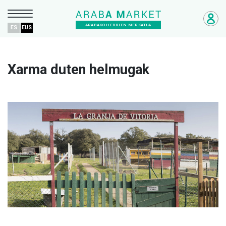
ARABAKO HERRIEN MERKATUA
ES
EUS
Xarma duten helmugak