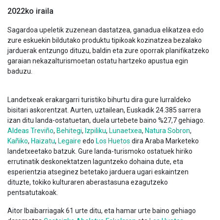
2022ko iraila
Sagardoa upeletik zuzenean dastatzea, ganadua elikatzea edo
zure eskuekin bildutako produktu tipikoak kozinatzea bezalako
jarduerak entzungo dituzu, baldin eta zure oporrak planifikatzeko
garaian nekazalturismoetan ostatu hartzeko apustua egin
baduzu.
Landetxeak erakargarri turistiko bihurtu dira gure lurraldeko
bisitari askorentzat. Aurten, uztailean, Euskadik 24.385 sarrera
izan ditu landa-ostatuetan, duela urtebete baino %27,7 gehiago.
Aldeas Treviño
,
Behitegi
,
Izpiliku
,
Lunaetxea
,
Natura Sobron
,
Kañiko
,
Haizatu
,
Legaire
edo
Los Huetos
dira Araba Marketeko
landetxeetako batzuk. Gure landa-turismoko ostatuek hiriko
errutinatik deskonektatzen laguntzeko dohaina dute, eta
esperientzia atseginez betetako jarduera ugari eskaintzen
dituzte, tokiko kulturaren aberastasuna ezagutzeko
pentsatutakoak.
Aitor Ibaibarriagak 61 urte ditu, eta hamar urte baino gehiago