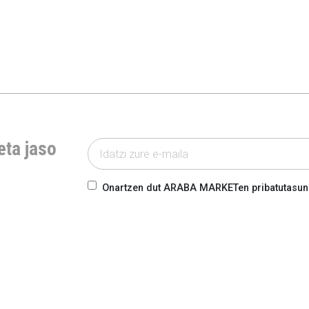
eta jaso
Onartzen dut ARABA MARKETen pribatutasun-