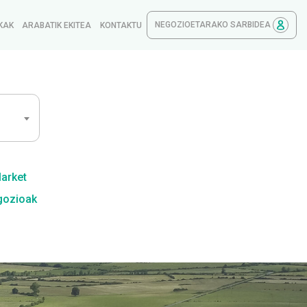
NEGOZIOETARAKO SARBIDEA
KAK
ARABATIK EKITEA
KONTAKTU
Market
gozioak