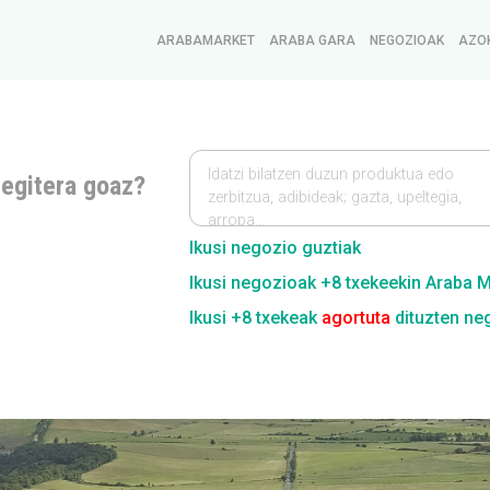
ARABAMARKET
ARABA GARA
NEGOZIOAK
AZO
Idatzi bilatzen duzun produktua edo
 egitera goaz?
zerbitzua, adibideak; gazta, upeltegia,
arropa…
Ikusi negozio guztiak
Ikusi negozioak +8 txekeekin Araba 
Ikusi +8 txekeak
agortuta
dituzten ne