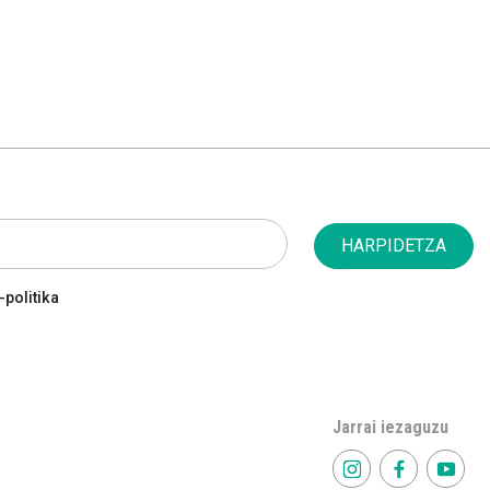
HARPIDETZA
politika
Jarrai iezaguzu