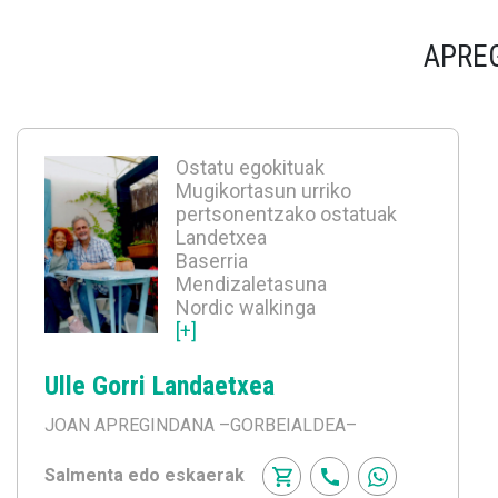
APRE
Ostatu egokituak
Mugikortasun urriko
pertsonentzako ostatuak
Landetxea
Baserria
Mendizaletasuna
Nordic walkinga
[+]
Ulle Gorri Landaetxea
JOAN APREGINDANA
–GORBEIALDEA–
Salmenta edo eskaerak