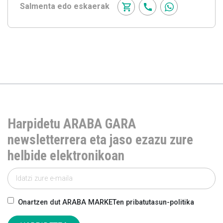
Salmenta edo eskaerak
Harpidetu ARABA GARA
newsletterrera eta jaso ezazu zure
helbide elektronikoan
Onartzen dut ARABA MARKETen pribatutasun-politika