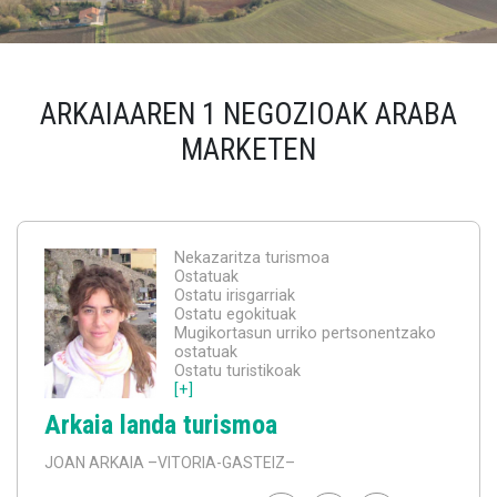
ARKAIAAREN 1 NEGOZIOAK ARABA
MARKETEN
Nekazaritza turismoa
Ostatuak
Ostatu irisgarriak
Ostatu egokituak
Mugikortasun urriko pertsonentzako
ostatuak
Ostatu turistikoak
[+]
Arkaia landa turismoa
JOAN ARKAIA
–VITORIA-GASTEIZ–