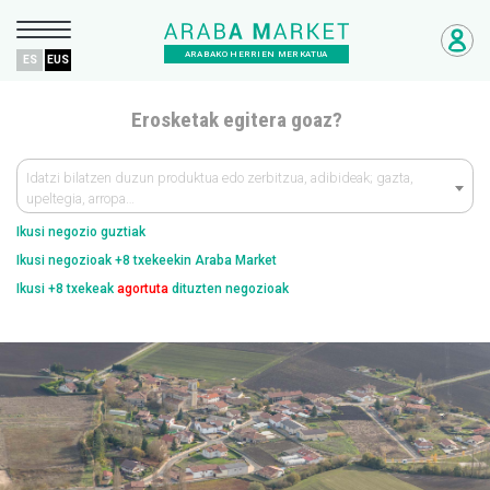
ARABAKO HERRIEN MERKATUA
ES
EUS
Erosketak egitera goaz?
Idatzi bilatzen duzun produktua edo zerbitzua, adibideak; gazta,
upeltegia, arropa…
Ikusi negozio guztiak
Ikusi negozioak +8 txekeekin Araba Market
Ikusi +8 txekeak
agortuta
dituzten negozioak